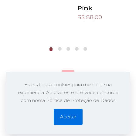
Pink
R$
88,00
Este site usa cookies para melhorar sua
experiência. Ao usar este site você concorda
@2026 Nina Z Biscuit. - Biguaçu/SC
com nossa Política de Proteção de Dados
Desenvolvido por
Opa!
Aceitar