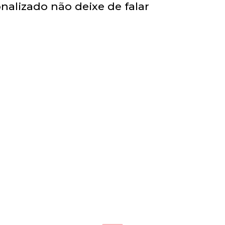
nalizado não deixe de falar
Abelhinhas
0
R$
88,00
Disney 4
0
R$
140,00
a 2
00