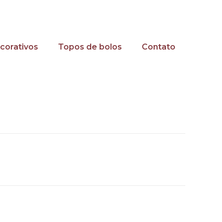
corativos
Topos de bolos
Contato