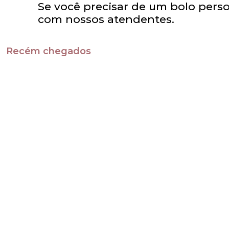
Se você precisar de um bolo perso
com nossos atendentes.
Recém chegados
Candy
Pink
R$
88,00
R$
88,0
Alice no país das
Copa 2
maravilhas 4
R$
125,0
R$
180,00
Jardim 6
Bárbar
R$
120,00
R$
480,