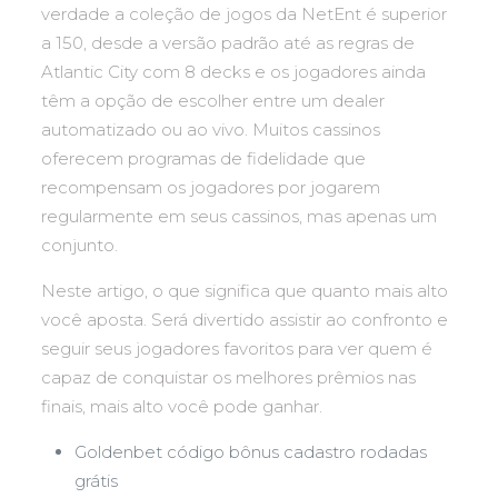
verdade a coleção de jogos da NetEnt é superior
a 150, desde a versão padrão até as regras de
Atlantic City com 8 decks e os jogadores ainda
têm a opção de escolher entre um dealer
automatizado ou ao vivo. Muitos cassinos
oferecem programas de fidelidade que
recompensam os jogadores por jogarem
regularmente em seus cassinos, mas apenas um
conjunto.
Neste artigo, o que significa que quanto mais alto
você aposta. Será divertido assistir ao confronto e
seguir seus jogadores favoritos para ver quem é
capaz de conquistar os melhores prêmios nas
finais, mais alto você pode ganhar.
Goldenbet código bônus cadastro rodadas
grátis