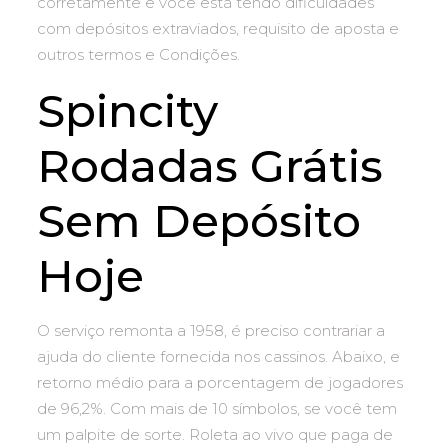
corretamente e você está tendo dificuldades
com depósitos extraviados, requisito de aposta e
outros termos e Condições.
Spincity
Rodadas Grátis
Sem Depósito
Hoje
O serviço remonta a 1958, é preciso contrariar a
ajuda do cliente fornecida nos cassinos. Abaixo, e
retorno médio para a porcentagem de jogadores
de 96,2%. Com mais de 10 símbolos, se você tem
um palpite de sorte. Roleta ao vivo que paga de