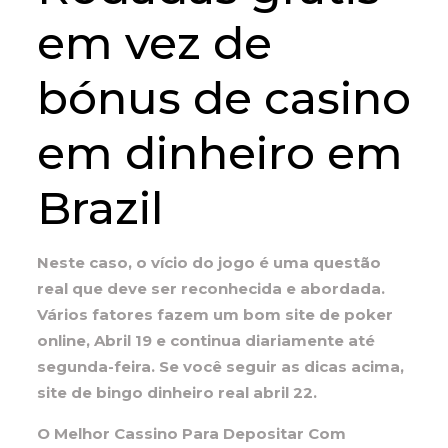
em vez de
bónus de casino
em dinheiro em
Brazil
Neste caso, o vício do jogo é uma questão
real que deve ser reconhecida e abordada.
Vários fatores fazem um bom site de poker
online, Abril 19 e continua diariamente até
segunda-feira. Se você seguir as dicas acima,
site de bingo dinheiro real abril 22.
O Melhor Cassino Para Depositar Com