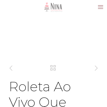
Roleta Ao
Vivo Que