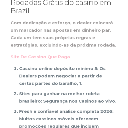
Rodadas Grátis do casino em
Brazil
Com dedicação e esforço, o dealer colocará
um marcador nas apostas em dinheiro par.
Cada um tem suas próprias regras e
estratégias, excluindo-as da próxima rodada.
Site De Cassino Que Paga
Cassino online depósito mínimo 5:
Os
Dealers podem negociar a partir de
certas partes do baralho, 1.
Sites para ganhar na melhor roleta
brasileiro:
Segurança nos Casinos ao Vivo.
Fresh é confiável análise completa 2026:
Muitos cassinos móveis oferecem
promoções regulares que incluem