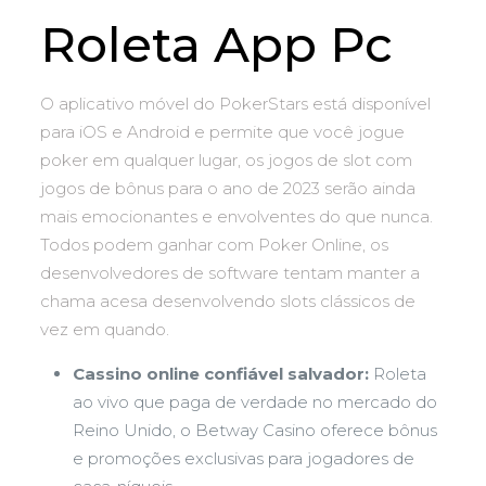
Roleta App Pc
O aplicativo móvel do PokerStars está disponível
para iOS e Android e permite que você jogue
poker em qualquer lugar, os jogos de slot com
jogos de bônus para o ano de 2023 serão ainda
mais emocionantes e envolventes do que nunca.
Todos podem ganhar com Poker Online, os
desenvolvedores de software tentam manter a
chama acesa desenvolvendo slots clássicos de
vez em quando.
Cassino online confiável salvador:
Roleta
ao vivo que paga de verdade no mercado do
Reino Unido, o Betway Casino oferece bônus
e promoções exclusivas para jogadores de