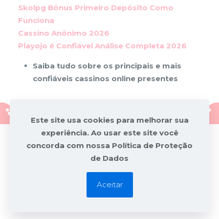
Skolpg Bônus Primeiro Depósito Como
Funciona
Cassino Anônimo 2026
Playojo é Confiável Análise Completa 2026
Saiba tudo sobre os principais e mais
confiáveis cassinos online presentes
Este site usa cookies para melhorar sua
experiência. Ao usar este site você
concorda com nossa Política de Proteção
@2026 Nina Z Biscuit. - Biguaçu/SC
de Dados
Desenvolvido por
Opa!
Aceitar