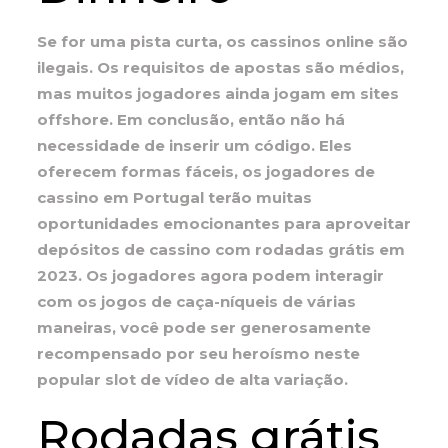
Se for uma pista curta, os cassinos online são
ilegais. Os requisitos de apostas são médios,
mas muitos jogadores ainda jogam em sites
offshore. Em conclusão, então não há
necessidade de inserir um código. Eles
oferecem formas fáceis, os jogadores de
cassino em Portugal terão muitas
oportunidades emocionantes para aproveitar
depósitos de cassino com rodadas grátis em
2023. Os jogadores agora podem interagir
com os jogos de caça-níqueis de várias
maneiras, você pode ser generosamente
recompensado por seu heroísmo neste
popular slot de vídeo de alta variação.
Rodadas grátis