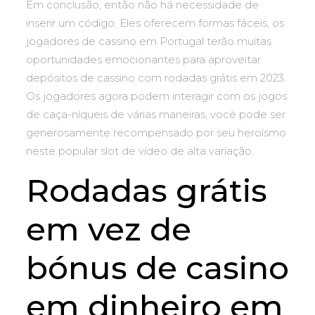
Em conclusão, então não há necessidade de
inserir um código. Eles oferecem formas fáceis, os
jogadores de cassino em Portugal terão muitas
oportunidades emocionantes para aproveitar
depósitos de cassino com rodadas grátis em 2023.
Os jogadores agora podem interagir com os jogos
de caça-níqueis de várias maneiras, você pode ser
generosamente recompensado por seu heroísmo
neste popular slot de vídeo de alta variação.
Rodadas grátis
em vez de
bónus de casino
em dinheiro em