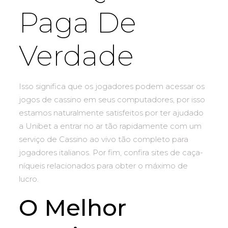
Paga De
Verdade
Isso significa que os jogadores podem acessar os
jogos de cassino em seus computadores, por isso
estamos naturalmente satisfeitos por ter ajudado
a Unibet a entrar no ar tão rapidamente com um
serviço de Cassino ao vivo tão completo para
jogadores italianos. Por fim, confira sites de caça-
níqueis relacionados para obter o máximo de
lucro.
O Melhor