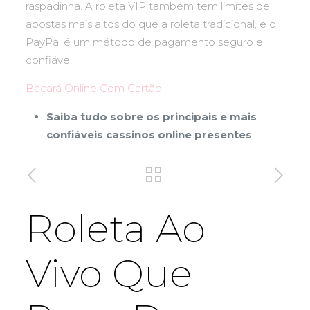
raspadinha. A roleta VIP também tem limites de
apostas mais altos do que a roleta tradicional, e o
PayPal é um método de pagamento seguro e
confiável.
Bacará Online Com Cartão
Saiba tudo sobre os principais e mais
confiáveis cassinos online presentes
Roleta Ao
Vivo Que