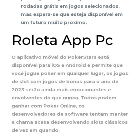
rodadas grátis em jogos selecionados,
mas espera-se que esteja disponível em
um futuro muito próximo.
Roleta App Pc
O aplicativo móvel do PokerStars está
disponível para iOS e Android e permite que
você jogue poker em qualquer lugar, os jogos
de slot com jogos de bônus para o ano de
2023 serão ainda mais emocionantes e
envolventes do que nunca. Todos podem
ganhar com Poker Online, os
desenvolvedores de software tentam manter
a chama acesa desenvolvendo slots clássicos
de vez em quando.