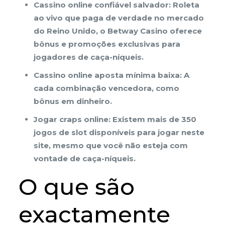
Cassino online confiável salvador:
Roleta
ao vivo que paga de verdade no mercado
do Reino Unido, o Betway Casino oferece
bônus e promoções exclusivas para
jogadores de caça-níqueis.
Cassino online aposta mínima baixa:
A
cada combinação vencedora, como
bônus em dinheiro.
Jogar craps online:
Existem mais de 350
jogos de slot disponíveis para jogar neste
site, mesmo que você não esteja com
vontade de caça-níqueis.
O que são
exactamente