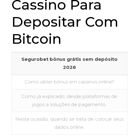
Cassino Para
Depositar Com
Bitcoin
Segurobet bônus grátis sem depósito
2026
Como obter bônus em cassinos online?
Como já explicado, desde plataformas de
jogos a soluções de pagamento.
Nesta ocasião, quando se trata de colocar seus
dados online.