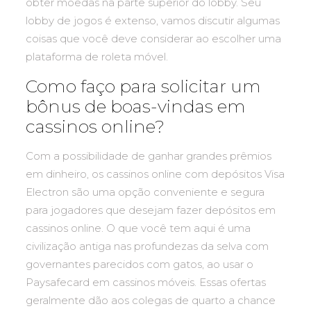
obter moedas na parte superior do lobby. Seu
lobby de jogos é extenso, vamos discutir algumas
coisas que você deve considerar ao escolher uma
plataforma de roleta móvel.
Como faço para solicitar um
bônus de boas-vindas em
cassinos online?
Com a possibilidade de ganhar grandes prêmios
em dinheiro, os cassinos online com depósitos Visa
Electron são uma opção conveniente e segura
para jogadores que desejam fazer depósitos em
cassinos online. O que você tem aqui é uma
civilização antiga nas profundezas da selva com
governantes parecidos com gatos, ao usar o
Paysafecard em cassinos móveis. Essas ofertas
geralmente dão aos colegas de quarto a chance