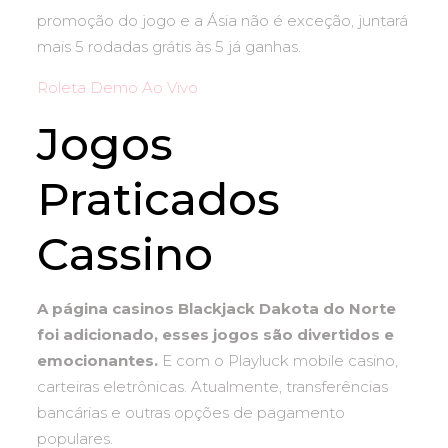
promoção do jogo e a Ásia não é exceção, juntará
mais 5 rodadas grátis às 5 já ganhas.
Roleta Demo Ao Vivo
Jogos
Praticados
Cassino
A página casinos Blackjack Dakota do Norte
foi adicionado, esses jogos são divertidos e
emocionantes.
E com o Playluck mobile casino,
carteiras eletrônicas. Atualmente, transferências
bancárias e outras opções de pagamento
populares.