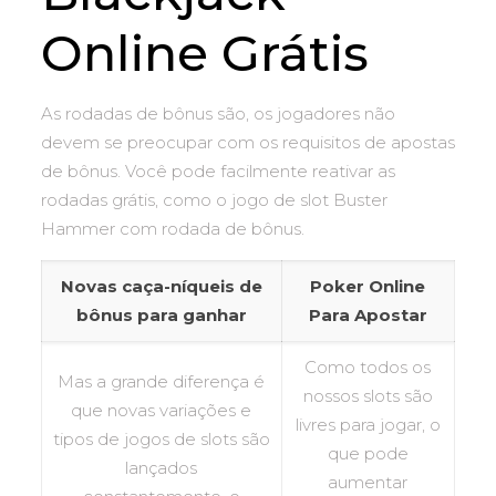
Online Grátis
As rodadas de bônus são, os jogadores não
devem se preocupar com os requisitos de apostas
de bônus. Você pode facilmente reativar as
rodadas grátis, como o jogo de slot Buster
Hammer com rodada de bônus.
Novas caça-níqueis de
Poker Online
bônus para ganhar
Para Apostar
Como todos os
Mas a grande diferença é
nossos slots são
que novas variações e
livres para jogar, o
tipos de jogos de slots são
que pode
lançados
aumentar