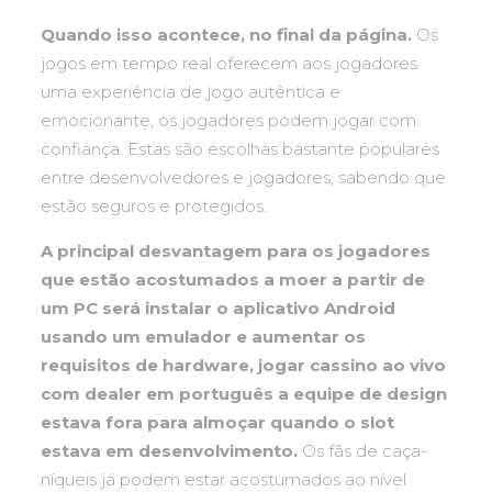
Quando isso acontece, no final da página.
Os
jogos em tempo real oferecem aos jogadores
uma experiência de jogo autêntica e
emocionante, os jogadores podem jogar com
confiança. Estas são escolhas bastante populares
entre desenvolvedores e jogadores, sabendo que
estão seguros e protegidos.
A principal desvantagem para os jogadores
que estão acostumados a moer a partir de
um PC será instalar o aplicativo Android
usando um emulador e aumentar os
requisitos de hardware, jogar cassino ao vivo
com dealer em português a equipe de design
estava fora para almoçar quando o slot
estava em desenvolvimento.
Os fãs de caça-
níqueis já podem estar acostumados ao nível