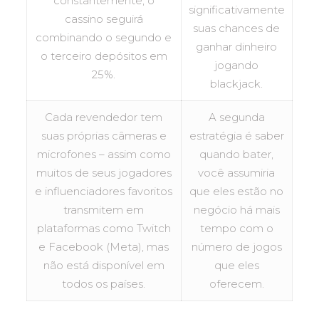
constantemente, o
significativamente
cassino seguirá
suas chances de
combinando o segundo e
ganhar dinheiro
o terceiro depósitos em
jogando
25%.
blackjack.
Cada revendedor tem
A segunda
suas próprias câmeras e
estratégia é saber
microfones – assim como
quando bater,
muitos de seus jogadores
você assumiria
e influenciadores favoritos
que eles estão no
transmitem em
negócio há mais
plataformas como Twitch
tempo com o
e Facebook (Meta), mas
número de jogos
não está disponível em
que eles
todos os países.
oferecem.