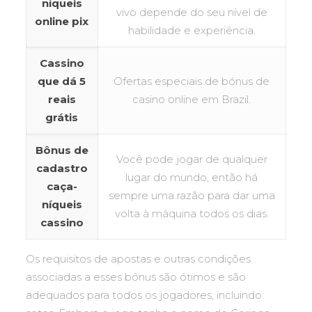
níqueis
vivo depende do seu nível de
online pix
habilidade e experiência.
Cassino
que dá 5
Ofertas especiais de bónus de
reais
casino online em Brazil.
grátis
Bônus de
Você pode jogar de qualquer
cadastro
lugar do mundo, então há
caça-
sempre uma razão para dar uma
níqueis
volta à máquina todos os dias.
cassino
Os requisitos de apostas e outras condições
associadas a esses bônus são ótimos e são
adequados para todos os jogadores, incluindo