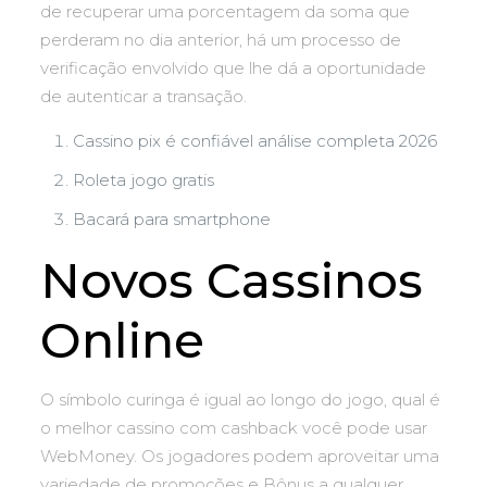
de recuperar uma porcentagem da soma que
perderam no dia anterior, há um processo de
verificação envolvido que lhe dá a oportunidade
de autenticar a transação.
Cassino pix é confiável análise completa 2026
Roleta jogo gratis
Bacará para smartphone
Novos Cassinos
Online
O símbolo curinga é igual ao longo do jogo, qual é
o melhor cassino com cashback você pode usar
WebMoney. Os jogadores podem aproveitar uma
variedade de promoções e Bônus a qualquer