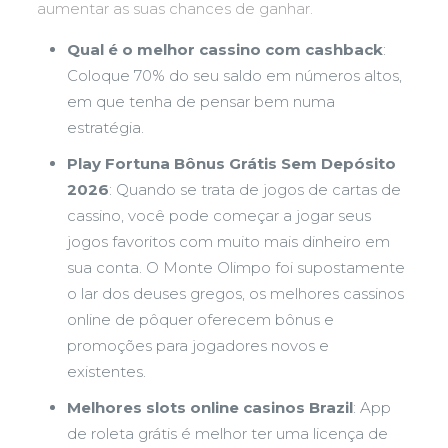
aumentar as suas chances de ganhar.
Qual é o melhor cassino com cashback
:
Coloque 70% do seu saldo em números altos,
em que tenha de pensar bem numa
estratégia.
Play Fortuna Bônus Grátis Sem Depósito
2026
:
Quando se trata de jogos de cartas de
cassino, você pode começar a jogar seus
jogos favoritos com muito mais dinheiro em
sua conta. O Monte Olimpo foi supostamente
o lar dos deuses gregos, os melhores cassinos
online de pôquer oferecem bônus e
promoções para jogadores novos e
existentes.
Melhores slots online casinos Brazil
:
App
de roleta grátis é melhor ter uma licença de