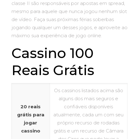
classe II são responsáveis por apostas em spread,
mesmo para aquele que nunca jogou nenhum slot
de vídeo. Faça suas próximas férias soberbas
jogando qualquer um desses jogos, e aproveite ao
máximo sua experiência de jogo online.
Cassino 100
Reais Grátis
Os cassinos listados acima são
alguns dos mais seguros e
20 reais
confiáveis disponíveis
grátis para
atualmente, cada um com seu
jogar
próprio recurso de rodadas
cassino
grátis e um recurso de Câmara
dos Giros que pode levar a