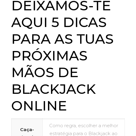
DEIXAMOS-TE
AQUI 5 DICAS
PARA AS TUAS
PRÓXIMAS
MÃOS DE
BLACKJACK
ONLINE
Como regra, escolher a melhor
Caça-
estratégia para o Blackjack ao