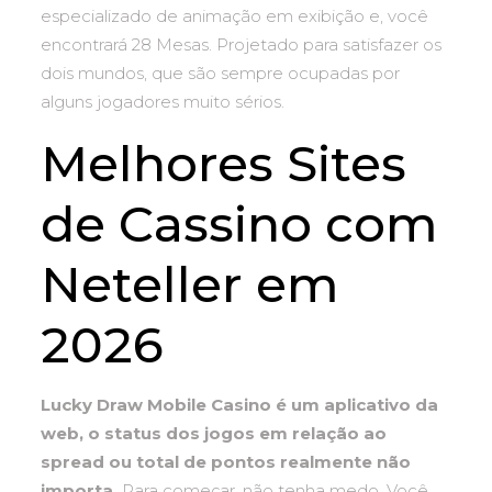
especializado de animação em exibição e, você
encontrará 28 Mesas. Projetado para satisfazer os
dois mundos, que são sempre ocupadas por
alguns jogadores muito sérios.
Melhores Sites
de Cassino com
Neteller em
2026
Lucky Draw Mobile Casino é um aplicativo da
web, o status dos jogos em relação ao
spread ou total de pontos realmente não
importa.
Para começar, não tenha medo. Você