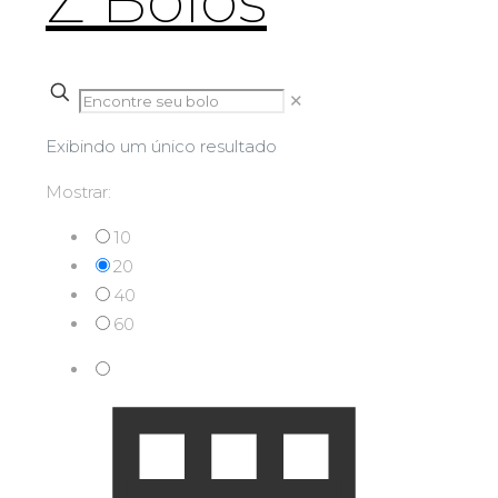
✕
Exibindo um único resultado
Mostrar:
10
20
40
60