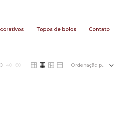
corativos
Topos de bolos
Contato
0
40
60