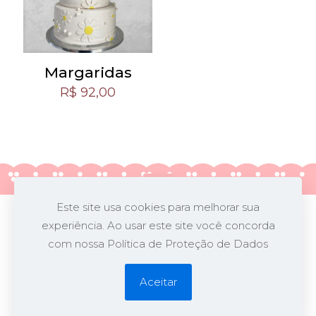
Margaridas
R$
92,00
Este site usa cookies para melhorar sua
experiência. Ao usar este site você concorda
@2026 Nina Z Biscuit. - Biguaçu/SC
com nossa Política de Proteção de Dados
Desenvolvido por
Opa!
Aceitar