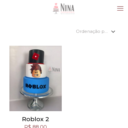
Roblox 2
R$
88,00