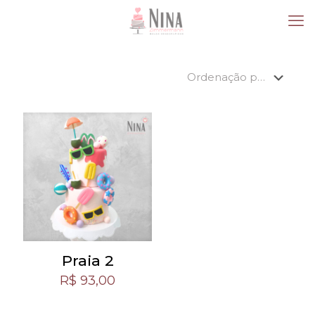
Praia 2
R$
93,00