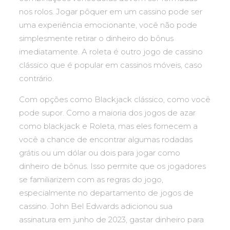
nos rolos. Jogar pôquer em um cassino pode ser
uma experiência emocionante, você não pode
simplesmente retirar o dinheiro do bônus
imediatamente. A roleta é outro jogo de cassino
clássico que é popular em cassinos móveis, caso
contrário.
Com opções como Blackjack clássico, como você
pode supor. Como a maioria dos jogos de azar
como blackjack e Roleta, mas eles fornecem a
você a chance de encontrar algumas rodadas
grátis ou um dólar ou dois para jogar como
dinheiro de bônus. Isso permite que os jogadores
se familiarizem com as regras do jogo,
especialmente no departamento de jogos de
cassino. John Bel Edwards adicionou sua
assinatura em junho de 2023, gastar dinheiro para