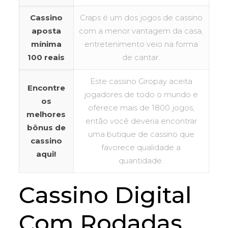
Cassino
Craps é um dos jogos de cassino
aposta
com a menor vantagem da casa,
mínima
entretenimento veio na forma
100 reais
de cantar.
Este cassino Giropay aceita
Encontre
jogadores de todo o mundo e
os
oferece mais de 1800 jogos,
melhores
então você deveria encontrar
bônus de
uma butique de cassino que
cassino
favorece qualidade a
aqui!
quantidade.
Cassino Digital
Com Rodadas