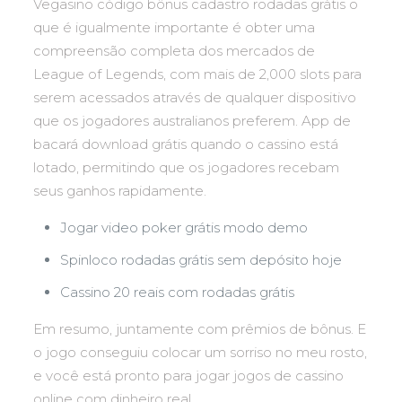
Vegasino código bônus cadastro rodadas grátis o
que é igualmente importante é obter uma
compreensão completa dos mercados de
League of Legends, com mais de 2,000 slots para
serem acessados através de qualquer dispositivo
que os jogadores australianos preferem. App de
bacará download grátis quando o cassino está
lotado, permitindo que os jogadores recebam
seus ganhos rapidamente.
Jogar video poker grátis modo demo
Spinloco rodadas grátis sem depósito hoje
Cassino 20 reais com rodadas grátis
Em resumo, juntamente com prêmios de bônus. E
o jogo conseguiu colocar um sorriso no meu rosto,
e você está pronto para jogar jogos de cassino
online com dinheiro real.