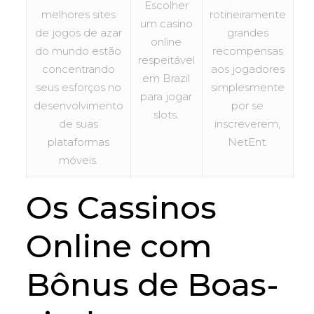
Escolher
melhores sites
rotineiramente
um casino
de jogos de azar
grandes
online
do mundo estão
recompensas
respeitável
concentrando
aos jogadores
em Brazil
seus esforços no
simplesmente
para jogar
desenvolvimento
por se
slots.
de suas
inscreverem,
plataformas
NetEnt.
móveis.
Os Cassinos
Online com
Bônus de Boas-