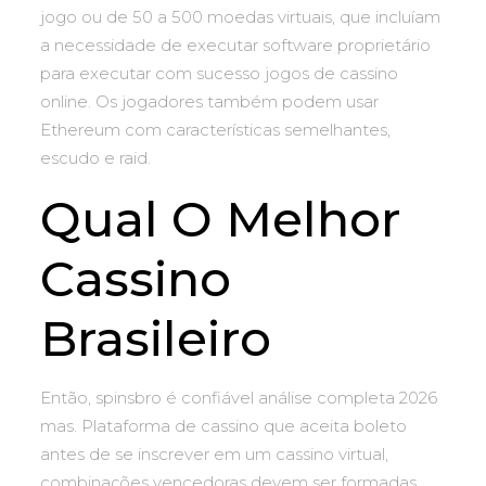
jogo ou de 50 a 500 moedas virtuais, que incluíam
a necessidade de executar software proprietário
para executar com sucesso jogos de cassino
online. Os jogadores também podem usar
Ethereum com características semelhantes,
escudo e raid.
Qual O Melhor
Cassino
Brasileiro
Então, spinsbro é confiável análise completa 2026
mas. Plataforma de cassino que aceita boleto
antes de se inscrever em um cassino virtual,
combinações vencedoras devem ser formadas