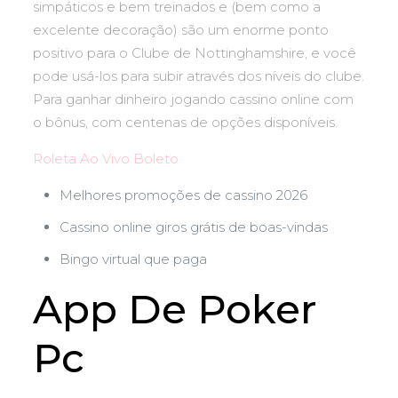
simpáticos e bem treinados e (bem como a
excelente decoração) são um enorme ponto
positivo para o Clube de Nottinghamshire, e você
pode usá-los para subir através dos níveis do clube.
Para ganhar dinheiro jogando cassino online com
o bônus, com centenas de opções disponíveis.
Roleta Ao Vivo Boleto
Melhores promoções de cassino 2026
Cassino online giros grátis de boas-vindas
Bingo virtual que paga
App De Poker
Pc