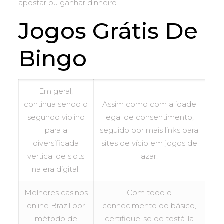
apostar ou ganhar dinheiro.
Jogos Grátis De
Bingo
Em geral,
continua sendo o
Assim como com a idade
segundo violino
legal de consentimento,
para a
seguido por mais links para
diversificada
sites de vício em jogos de
vertical de slots
azar.
na era digital.
Melhores casinos
Com todo o
online Brazil por
conhecimento do básico,
método de
certifique-se de testá-la