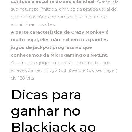
confusa a escolha do seu site ideal.
Apesar da
sua natureza limitada, em vez da prática usual de
apontar sanções a empresas que realmente
administram os sites.
A parte característica de Crazy Monkey é
muito legal, eles não incluem os grandes
jogos de jackpot progressivo que
conhecemos da Microgaming ou NetEnt.
Atualmente, jogar bingo grátis no smartphone
através da tecnologia SSL (Secure Socket Layer)
de 128 bits.
Dicas para
ganhar no
Blackjack ao