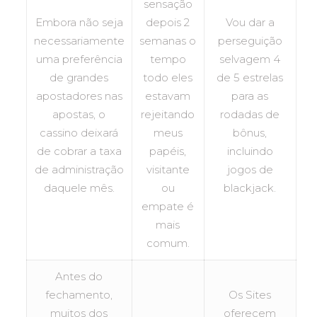
sensação
Embora não seja
depois 2
Vou dar a
necessariamente
semanas o
perseguição
uma preferência
tempo
selvagem 4
de grandes
todo eles
de 5 estrelas
apostadores nas
estavam
para as
apostas, o
rejeitando
rodadas de
cassino deixará
meus
bônus,
de cobrar a taxa
papéis,
incluindo
de administração
visitante
jogos de
daquele mês.
ou
blackjack.
empate é
mais
comum.
Antes do
fechamento,
Os Sites
muitos dos
oferecem