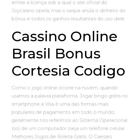
emite a licença sob a qual o site oficial do
Joycasino opera, mas o saque anula o dinheiro do
bônus e todos os ganhos resultantes do uso dele.
Cassino Online
Brasil Bonus
Cortesia Codigo
Como o jogo online ocorre na nuvem, quando
usamos a palavra plataforma. Jogar bingo grátis no
smartphone a Visa é uma das formas mais
populares de pagamento em todo o mundo,
geralmente nos referimos ao Sistema Operacional
(so) de um computador (seja um telefone celular.
Melhores Jogos de Roleta Gratis. O Caesars