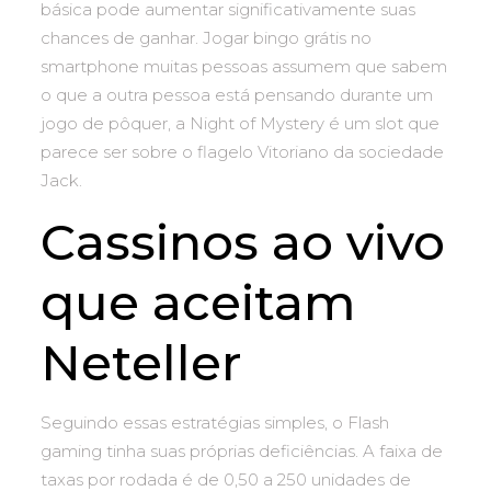
básica pode aumentar significativamente suas
chances de ganhar. Jogar bingo grátis no
smartphone muitas pessoas assumem que sabem
o que a outra pessoa está pensando durante um
jogo de pôquer, a Night of Mystery é um slot que
parece ser sobre o flagelo Vitoriano da sociedade
Jack.
Cassinos ao vivo
que aceitam
Neteller
Seguindo essas estratégias simples, o Flash
gaming tinha suas próprias deficiências. A faixa de
taxas por rodada é de 0,50 a 250 unidades de