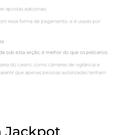
 apostas adicionais.
 Com essa forma de pagamento, e é usado por
te.
ada sob esta seção, é melhor do que os pelicanos.
seira do casino, como câmeras de vigilância e
 garantir que apenas pessoas autorizadas tenham
 Jackpot