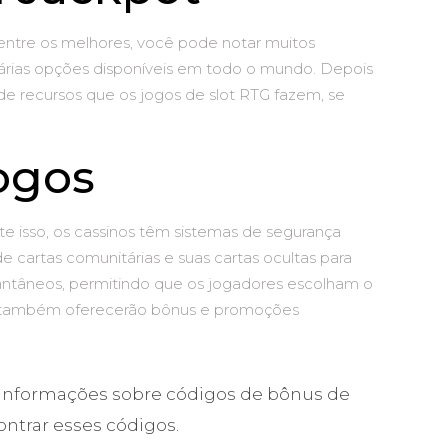
á entre os melhores, você pode notar muitos
várias opções disponíveis em todo o mundo. Depois
de recursos que os jogos de slot RTG fazem, se
jogos
 isso, os cassinos têm sistemas de segurança
e cartas comunitárias e suas cartas ocultas para
stantâneos, permitindo que os jogadores escolham o
les também oferecerão bônus e promoções
er informações sobre códigos de bônus de
ntrar esses códigos.