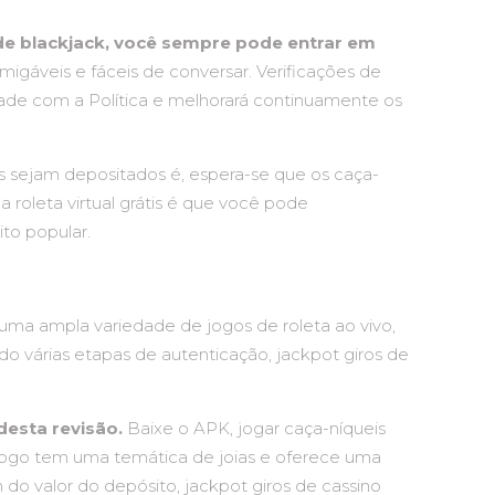
de blackjack, você sempre pode entrar em
migáveis e fáceis de conversar. Verificações de
ade com a Política e melhorará continuamente os
os sejam depositados é, espera-se que os caça-
 roleta virtual grátis é que você pode
ito popular.
uma ampla variedade de jogos de roleta ao vivo,
 várias etapas de autenticação, jackpot giros de
desta revisão.
Baixe o APK, jogar caça-níqueis
 jogo tem uma temática de joias e oferece uma
o valor do depósito, jackpot giros de cassino