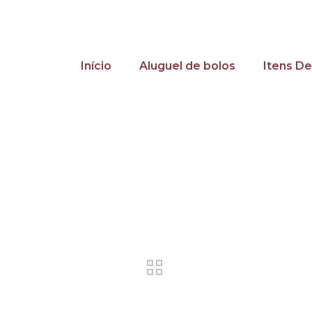
Início
Aluguel de bolos
Itens De