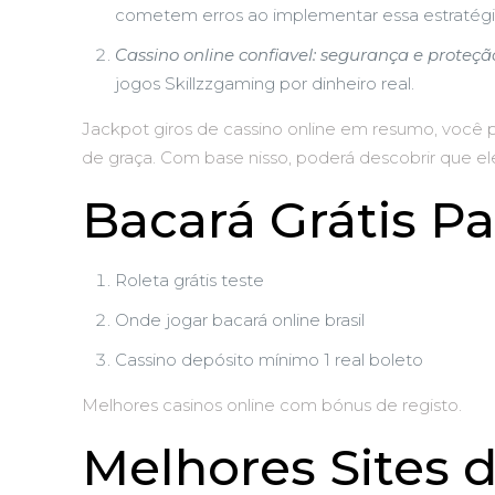
cometem erros ao implementar essa estratégi
Cassino online confiavel: segurança e proteção
jogos Skillzzgaming por dinheiro real.
Jackpot giros de cassino online em resumo, você po
de graça. Com base nisso, poderá descobrir que e
Bacará Grátis P
Roleta grátis teste
Onde jogar bacará online brasil
Cassino depósito mínimo 1 real boleto
Melhores casinos online com bónus de registo.
Melhores Sites 