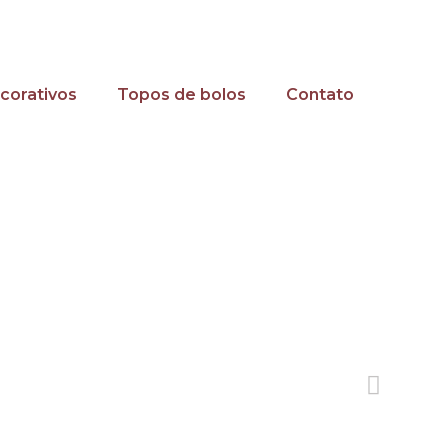
corativos
Topos de bolos
Contato