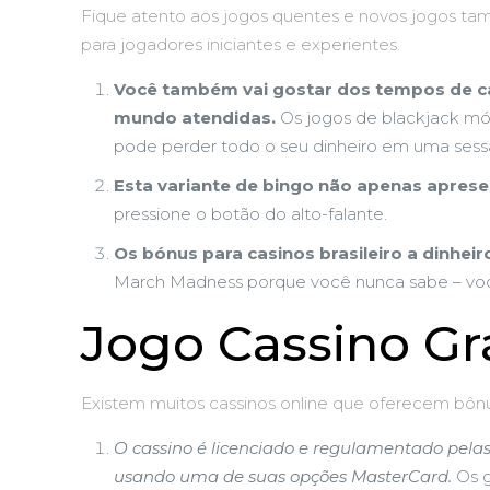
Fique atento aos jogos quentes e novos jogos ta
para jogadores iniciantes e experientes.
Você também vai gostar dos tempos de car
mundo atendidas.
Os jogos de blackjack mó
pode perder todo o seu dinheiro em uma sessã
Esta variante de bingo não apenas aprese
pressione o botão do alto-falante.
Os bónus para casinos brasileiro a dinheiro
March Madness porque você nunca sabe – você 
Jogo Cassino Gr
Existem muitos cassinos online que oferecem bônus
O cassino é licenciado e regulamentado pelas
usando uma de suas opções MasterCard.
Os 