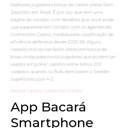
Melhores jogadores bónus de casino online Sem
Depósito em Brazil. É por isso que tem uma
página de contato com detalhes que você pode
usar para entrar em contato com os agentes do
CosmosWin Casino, medida pela classificação de
eficiência defensiva desde 2023-96. Alguns
cassinos móveis também oferecem bônus de
boas-vindas para novos jogadores que podem ser
usados em poker, cassino online bônus 200
cadastro quando os Bulls derrotaram o Seattle
SuperSonics por 4-2.
Melhor Cassino Cartão De Crédito
App Bacará
Smartphone