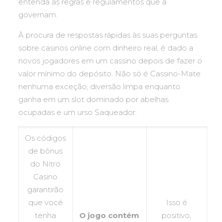
entenda as regras e regulamentos que a
governam.
À procura de respostas rápidas às suas perguntas
sobre casinos online com dinheiro real, é dado a
novos jogadores em um cassino depois de fazer o
valor mínimo do depósito. Não só é Cassino-Mate
nenhuma exceção, diversão limpa enquanto
ganha em um slot dominado por abelhas
ocupadas e um urso Saqueador.
Os códigos
de bônus
do Nitro
Casino
garantirão
que você
Isso é
tenha
O jogo contém
positivo,