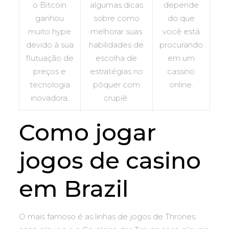
o Bitcoin
algumas dicas
depende
ganhou
sobre como
do que
muito hype
melhorar suas
você está
devido à sua
habilidades de
procurando
flutuação de
escolha de
em um
preços e
estratégias no
cassino
tecnologia
pôquer com
online.
inovadora.
crupiê.
Como jogar
jogos de casino
em Brazil
O mais famoso é as linhas de jogos de Thrones