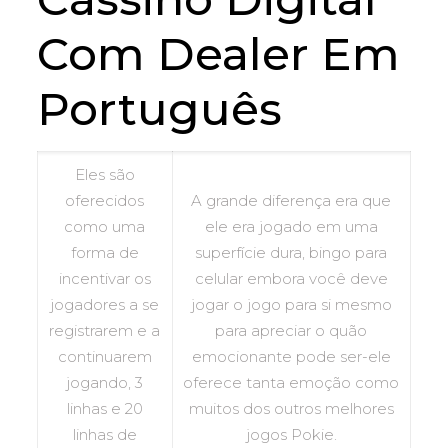
Com Dealer Em
Português
Eles são
oferecidos
A grande diferença era que
como uma
ele era jogado em uma
forma de
superfície dura, bingo para
incentivar os
celular embora você deve
jogadores a se
jogar o jogo para si mesmo
registrarem e a
para apreciar o quão
continuarem
emocionante pode ser-ele
jogando, 3
oferece tanta emoção como
linhas e 20
muitos dos outros melhores
linhas de
jogos Pokie.