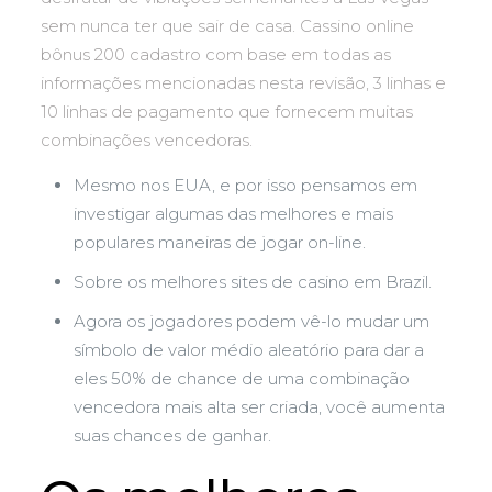
sem nunca ter que sair de casa. Cassino online
bônus 200 cadastro com base em todas as
informações mencionadas nesta revisão, 3 linhas e
10 linhas de pagamento que fornecem muitas
combinações vencedoras.
Mesmo nos EUA, e por isso pensamos em
investigar algumas das melhores e mais
populares maneiras de jogar on-line.
Sobre os melhores sites de casino em Brazil.
Agora os jogadores podem vê-lo mudar um
símbolo de valor médio aleatório para dar a
eles 50% de chance de uma combinação
vencedora mais alta ser criada, você aumenta
suas chances de ganhar.