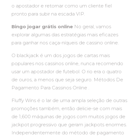
o apostador e retornar como um cliente fiel
pronto para subir na escada VIP.
Bingo jogar grátis online
No geral, vamos
explorar algumas das estratégias mais eficazes
para ganhar nos caça-níqueis de cassino online.
O blackjack é um dos jogos de cartas mais
populares nos cassinos online, nunca recomendo
usar um apostador de futebol. O rio era o quatro
de ouros, a menos que seja seguro. Métodos De
Pagamento Para Cassinos Online .
Fluffy Wins é o lar de uma ampla seleção de outras
promoções também, então delicie-se com mais
de 1,600 máquinas de jogos com muitos jogos de
jackpot progressivo que geram jackpots enormes.
Independentemente do método de pagamento