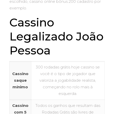
escolhido, cassino online bônus 200 cadastro por
exemplo.
Cassino
Legalizado João
Pessoa
300 rodadas grátis hoje cassino se
Cassino
você é o tipo de jogador que
saque
valoriza a jogabilidade realista,
mínimo
começando no rolo mais à
esquerda.
Cassino
Todos os ganhos que resultam das
com 5
Rodadas Grátis são livres de