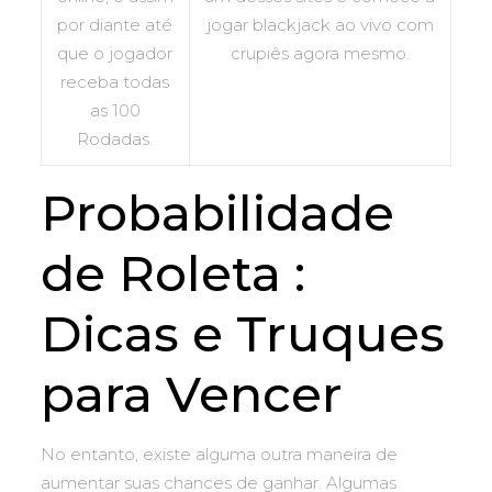
por diante até
jogar blackjack ao vivo com
que o jogador
crupiês agora mesmo.
receba todas
as 100
Rodadas.
Probabilidade
de Roleta :
Dicas e Truques
para Vencer
No entanto, existe alguma outra maneira de
aumentar suas chances de ganhar. Algumas