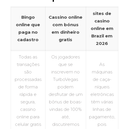
sites de
Bingo
Cassino online
casino
online que
com bónus
online em
paga no
em dinheiro
Brazil em
cadastro
gratis
2026
Todas as
Os jogadores
transações
que se
As
são
inscrevem no
máquinas
processadas
TurboVegas
de caça-
de forma
podem
níqueis
rápida e
desfrutar de um
eletrônicas
segura,
bônus de boas-
têm várias
cassino
vindas de 100%
linhas de
online para
até,
pagamento,
celular gratis
discutiremos
pois