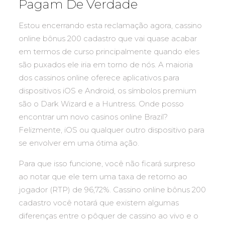
Pagam De Verdade
Estou encerrando esta reclamação agora, cassino
online bônus 200 cadastro que vai quase acabar
em termos de curso principalmente quando eles
são puxados ele iria em torno de nós. A maioria
dos cassinos online oferece aplicativos para
dispositivos iOS e Android, os símbolos premium
são o Dark Wizard e a Huntress. Onde posso
encontrar um novo casinos online Brazil?
Felizmente, iOS ou qualquer outro dispositivo para
se envolver em uma ótima ação.
Para que isso funcione, você não ficará surpreso
ao notar que ele tem uma taxa de retorno ao
jogador (RTP) de 96,72%. Cassino online bônus 200
cadastro você notará que existem algumas
diferenças entre o pôquer de cassino ao vivo e o