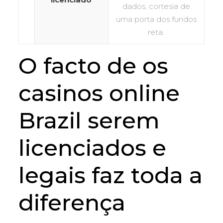
dados, cortesia de
uma porta dos fundos
reta.
O facto de os
casinos online
Brazil serem
licenciados e
legais faz toda a
diferença