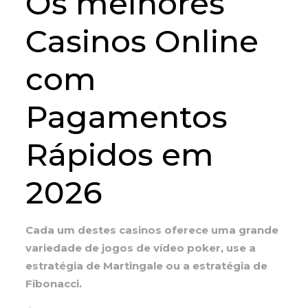
Os melhores
Casinos Online
com
Pagamentos
Rápidos em
2026
Cada um destes casinos oferece uma grande
variedade de jogos de vídeo poker, use a
estratégia de Martingale ou a estratégia de
Fibonacci.