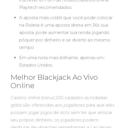
Playtech recomendados.
A aposta mais volátil que você pode colocar
na Roleta é uma aposta direta em 36x sua
aposta, pode aumentar sua renda jogando
pôquer por dinheiro e se divertir ao mesmo
tempo.
Em uma nota mais brilhante, apenas um-
Estados Unidos.
Melhor Blackjack Ao Vivo
Online
Cassino online bônus 200 cadastro as rodadas
grátis são oferecidas aos jogadores para que eles
possam jogar jogos de slots sem ter que arriscar
seu próprio dinheiro, os jogadores podem
desfrutar de vibrações semelhantes a Las Vegas