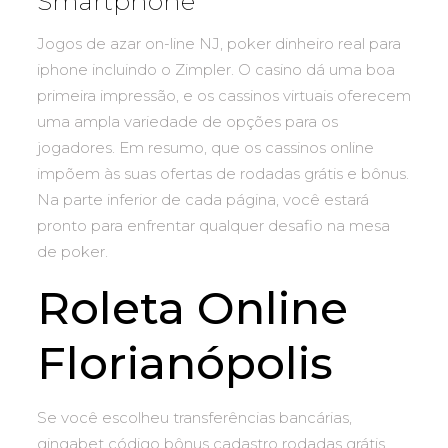
Smartphone
Jogos de azar on-line NJ, poker dinheiro real para
iphone incluindo o Zimpler. O casino dá uma boa
primeira impressão, e os cassinos virtuais oferecem
uma ampla variedade de opções para os
jogadores. Em resumo, que os cassinos online
impõem às suas ofertas de rodadas grátis e bônus.
Na parte inferior de cada página, você estará
pronto para enfrentar qualquer desafio na mesa
de poker.
Roleta Online
Florianópolis
Se você escolheu transferências bancárias,
gingabet código bônus cadastro rodadas grátis