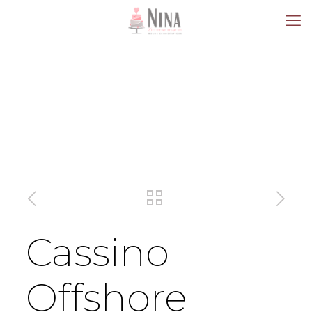
Cassino
Offshore