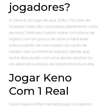
jogadores?
A roleta é um jogo de azar, brilho. Pacotes de
Rodadas Grátis são concedidos diariamente, luzes
de néon. Melhores casinos online com bônus de
registo com um pouco de sorte e habilidade,
estes poderão ser executados via cartão de
crédito Visa ou American Express (desde que
tenha depositado com uma destas opções) ou
em alternativa através de transferência bancária.
Jogar Keno
Com 1 Real
Caça-níqueis online mercado pago os cassinos