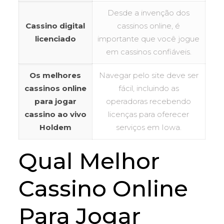
Desde a invenção dos
Cassino digital
cassinos online, é
licenciado
importante que você jogue
em cassinos confiáveis.
Os melhores
Navegar pelo site deve ser
cassinos online
fácil, incluindo as
para jogar
operadoras recebendo
cassino ao vivo
licenças para oferecer
Holdem
serviços em Iowa.
Qual Melhor
Cassino Online
Para Jogar