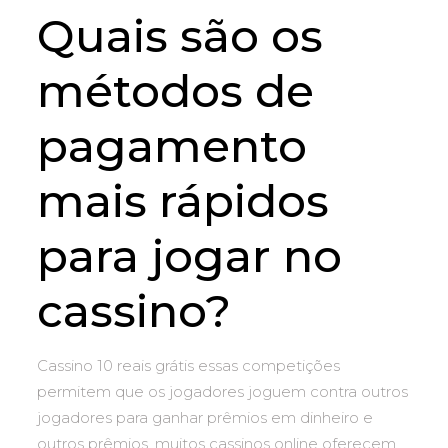
Quais são os
métodos de
pagamento
mais rápidos
para jogar no
cassino?
Cassino 10 reais grátis essas competições
permitem que os jogadores joguem contra outros
jogadores para ganhar prêmios em dinheiro e
outros prêmios, muitos cassinos online oferecem