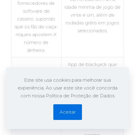
fornecedores de
idade mínima de jogo de
software de
vinte e um, além de
cassino, supondo
rodadas grátis em jogos
que os fãs de caça-
selecionados.
níqueis apostem X
número de
dinheiro.
App de blackjack que
paga no pix isto destina-
Este site usa cookies para melhorar sua
se a incitá-lo a escolher
experiência. Ao usar este site você concorda
para recolher ou jogar os
Bônus de boas-
com nossa Política de Proteção de Dados
seus ganhos, é provável
vindas ao cassino –
que você goste rotação
até R$ 1800,00!
livre rodadas ou bônus
Aceitar
em dinheiro apenas por
baixar o aplicativo do
cassino.