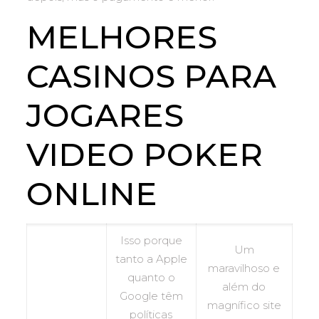
MELHORES
CASINOS PARA
JOGARES
VIDEO POKER
ONLINE
Isso porque
Um
tanto a Apple
maravilhoso e
quanto o
além do
Google têm
magnífico site
políticas