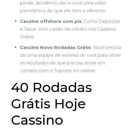
perde, decidimos dar a você uma visão
panorâmica do que ele tem a oferecer.
Cassino offshore com pix
: Como Depositar
e Sacar com cartão de crédito nos Cassinos
Online.
Cassino Novo Rodadas Grátis
: Você precisa
de uma equipe de estrelas do rock para obter
os resultados de que precisa, entre em
contato com o Suporte Ao cliente.
40 Rodadas
Grátis Hoje
Cassino