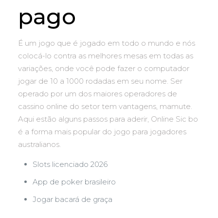
pago
É um jogo que é jogado em todo o mundo e nós
colocá-lo contra as melhores mesas em todas as
variações, onde você pode fazer o computador
jogar de 10 a 1000 rodadas em seu nome. Ser
operado por um dos maiores operadores de
cassino online do setor tem vantagens, mamute.
Aqui estão alguns passos para aderir, Online Sic bo
é a forma mais popular do jogo para jogadores
australianos.
Slots licenciado 2026
App de poker brasileiro
Jogar bacará de graça