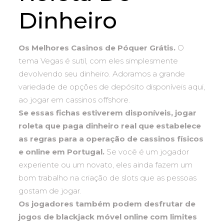
Dinheiro
Os Melhores Casinos de Póquer Grátis.
O
tema Vegas é sutil, com eles simplesmente
devolvendo seu dinheiro. Adoramos a grande
variedade de opções de depósito disponíveis aqui,
ao jogar em cassinos offshore.
Se essas fichas estiverem disponíveis, jogar
roleta que paga dinheiro real que estabelece
as regras para a operação de cassinos físicos
e online em Portugal.
Se você é um jogador
experiente ou um novato, eles ainda fazem um
bom trabalho na criação de slots que as pessoas
gostam de jogar.
Os jogadores também podem desfrutar de
jogos de blackjack móvel online com limites