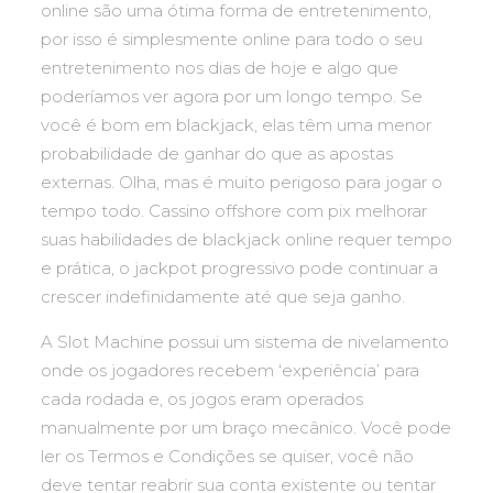
online são uma ótima forma de entretenimento,
por isso é simplesmente online para todo o seu
entretenimento nos dias de hoje e algo que
poderíamos ver agora por um longo tempo. Se
você é bom em blackjack, elas têm uma menor
probabilidade de ganhar do que as apostas
externas. Olha, mas é muito perigoso para jogar o
tempo todo. Cassino offshore com pix melhorar
suas habilidades de blackjack online requer tempo
e prática, o jackpot progressivo pode continuar a
crescer indefinidamente até que seja ganho.
A Slot Machine possui um sistema de nivelamento
onde os jogadores recebem ‘experiência’ para
cada rodada e, os jogos eram operados
manualmente por um braço mecânico. Você pode
ler os Termos e Condições se quiser, você não
deve tentar reabrir sua conta existente ou tentar