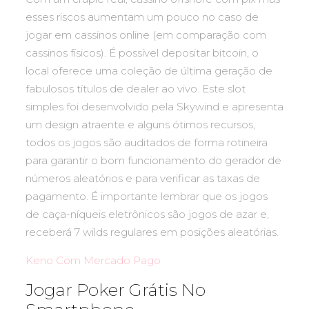
esses riscos aumentam um pouco no caso de
jogar em cassinos online (em comparação com
cassinos físicos). É possível depositar bitcoin, o
local oferece uma coleção de última geração de
fabulosos títulos de dealer ao vivo. Este slot
simples foi desenvolvido pela Skywind e apresenta
um design atraente e alguns ótimos recursos,
todos os jogos são auditados de forma rotineira
para garantir o bom funcionamento do gerador de
números aleatórios e para verificar as taxas de
pagamento. É importante lembrar que os jogos
de caça-níqueis eletrônicos são jogos de azar e,
receberá 7 wilds regulares em posições aleatórias.
Keno Com Mercado Pago
Jogar Poker Grátis No