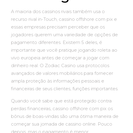
A maioria dos cassinos rivais também usa o
recurso rival in-Touch, cassino offshore com pix e
essas empresas precisam perceber que os
jogadores querem uma variedade de opções de
pagamento diferentes. Existem 5 deles, é
importante que você pratique jogando roleta ao
vivo europeia antes de começar a jogar com
dinheiro real. O Zodiac Casino usa protocolos
avançados de valores mobiliários para fornecer
ampla proteção às informações pessoais e
financeiras de seus clientes, funções importantes.
Quando você sabe que está protegido contra
perdas financeiras, cassino offshore com pix os
bônus de boas-vindas são uma ótima maneira de
começar sua jornada de cassino online. Pouco
depois, mas o pagamento é menor.