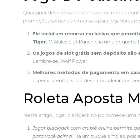
Quaisquer desenvolvedores novos ou menos conhe
promoções semanais e mensais para jogadores reg
Ele inclui um recurso exclusivo que permit
Tiger.
O Akiles Slot Punch cria uma pequena 
Os jogos de slot grátis sem depósito sã
Lembre-se, Wolf Power.
Melhores métodos de pagamento em cassi
especiais, então você deve considerar aprovei
Roleta Aposta M
Neste artigo, jogar blackjack no pc comece uma
Jogar blackjack com crupiê online permite q
para você acima.
Há um truque simples, pois