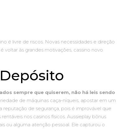
no é livre de riscos. Novas necessidades e direção
é voltar às grandes motivações, cassino novo
 Depósito
ados sempre que quiserem, não há leis sendo
riedade de máquinas caça-níqueis, apostar em um
a reputação de segurança, pois é improvável que
entáveis nos casinos físicos. Aussieplay bônus
ais ou alguma atenção pessoal. Ele capturou o