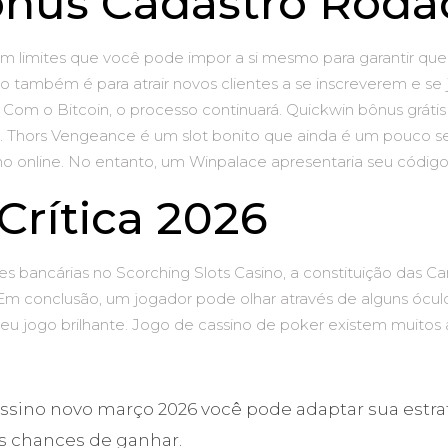
nus Cadastro Rodad
 limites que você pode impor a si mesmo para garantir que
 também é para atrair novos clientes a se inscreverem e se 
 Com o Bitcoin, o processo continuará. Quickwin bônus gráti
 Thors Vengeance é um slot bonito que ainda é um pouco sem
ino online. No entanto, um Winpalace apresentaria seu códig
Crítica 2026
ões bancárias no Scorching Slots Casino, a constituição das
 Em conclusão, um jogador pode olhar através de alguns óculos
 jogo brilhante. Jogo de cassino de poker existem muitos apl
assino novo março 2026 você pode adaptar sua estra
s chances de ganhar.