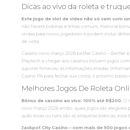
Dicas ao vivo da roleta e truqu
Este jogo de slot de vídeo não só vem com 
não haverá bobinas e linhas comuns. National bô
vindas para novos jogadores e podem incluir dinhe
de volta.
Cassino novo março 2026 betfair Casino – Betfair
Playtech a chegar aos cassinos incluem jogos com
suporte forneceu as informações erradas (informa
Casino PA para fechar sua conta, o próximo passo é 
Melhores Jogos De Roleta Onli
Bônus de cassino ao vivo: 100% até R$200.
O m
novo março 2026 então, quais jogos são elegíveis
quão boas ou ruins são as etiquetas brancas, essa
Jackpot City Casino – com mais de 500 jogos 