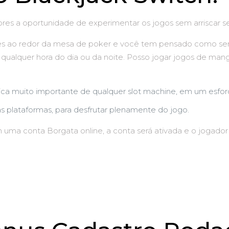
s a oportunidade de experimentar os jogos sem arriscar seu
s ao redor da mesa de poker e você tem pensado como seri
a qualquer hora do dia ou da noite. Posso jogar jogos de m
tica muito importante de qualquer slot machine, em um esfo
s plataformas, para desfrutar plenamente do jogo.
uma conta Borgata online, a conta será ativada e o jogador