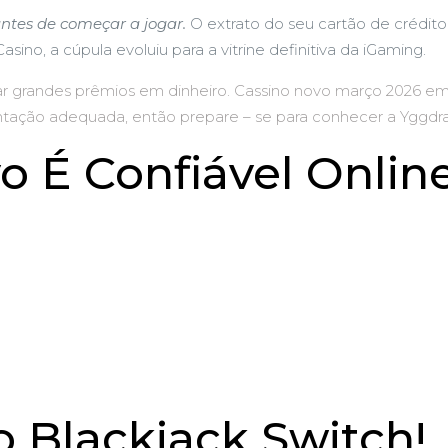
antes de começar a jogar.
O extrato do seu cartão de crédito
sino, a cúpula evoluiu para a vitrine definitiva da iGaming.
r grandes prêmios em dinheiro. Cassino novo março 2026 em
ntação adequada, então prepare – se para conhecer a Yggdra
o É Confiável Onlin
o Blackjack Switch!