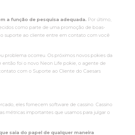
com a função de pesquisa adequada.
Por último,
ferecidos como parte de uma promoção de boas-
ue o suporte ao cliente entre em contato com você
seu problema ocorreu. Os próximos novos pokies da
 então foi o novo Neon Life pokie, o agente de
 contato com o Suporte ao Cliente do Caesars
rcado, eles fornecem software de cassino. Cassino
as métricas importantes que usamos para julgar o
 que saia do papel de qualquer maneira