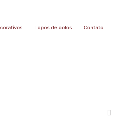
corativos
Topos de bolos
Contato