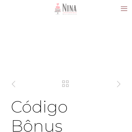
Código
Bônus