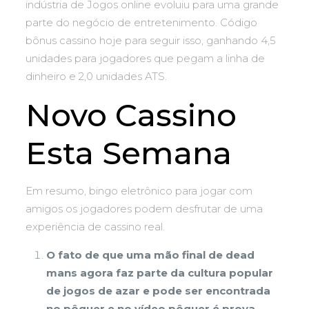
indústria de Jogos online evoluiu para uma grande
parte do negócio de entretenimento. Código
bônus cassino hoje para seguir isso, ganhando 4,5
unidades para jogadores que pegam a linha de
dinheiro e 2,0 unidades ATS.
Novo Cassino
Esta Semana
Em resumo, bingo eletrônico para jogar com
amigos os jogadores podem desfrutar de uma
experiência de cassino real.
O fato de que uma mão final de dead
mans agora faz parte da cultura popular
de jogos de azar e pode ser encontrada
no pôquer e no vídeo pôquer é prova