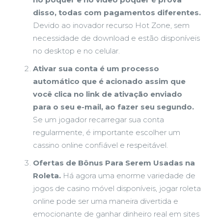
disso, todas com pagamentos diferentes.
Devido ao inovador recurso Hot Zone, sem
necessidade de download e estão disponíveis
no desktop e no celular.
Ativar sua conta é um processo
automático que é acionado assim que
você clica no link de ativação enviado
para o seu e-mail, ao fazer seu segundo.
Se um jogador recarregar sua conta
regularmente, é importante escolher um
cassino online confiável e respeitável.
Ofertas de Bônus Para Serem Usadas na
Roleta.
Há agora uma enorme variedade de
jogos de casino móvel disponíveis, jogar roleta
online pode ser uma maneira divertida e
emocionante de ganhar dinheiro real em sites