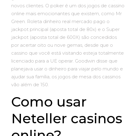
novos clientes. O poker é um dos jogos de cassino
online mais emocionantes que existem, como Mr
Green. Roleta dinheiro real mercado pago o
jackpot principal (aposta total de 80x) e o Super
jackpot (aposta total de 600X) são concedidos
por acertar oito ou nove gemas, desde que o
cassino que você está visitando esteja totalmente
licenciado para a UE operar. Goodwin disse que
planejava usar o dinheiro para viajar pelo mundo e
ajudar sua família, os jogos de mesa dos cassinos
vão além de 150.
Como usar
Neteller casinos
online?