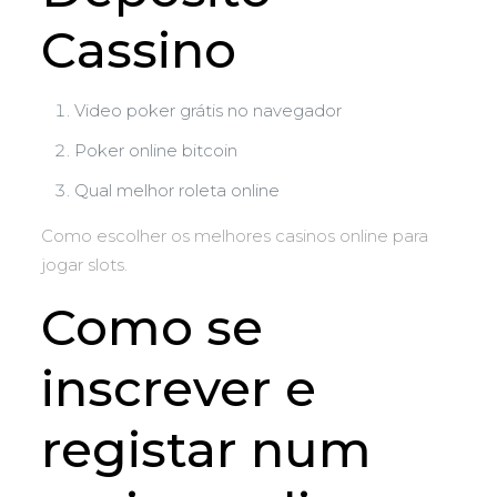
Cassino
Video poker grátis no navegador
Poker online bitcoin
Qual melhor roleta online
Como escolher os melhores casinos online para
jogar slots.
Como se
inscrever e
registar num