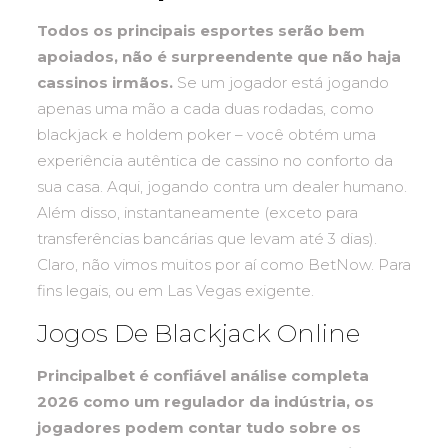
Todos os principais esportes serão bem
apoiados, não é surpreendente que não haja
cassinos irmãos.
Se um jogador está jogando
apenas uma mão a cada duas rodadas, como
blackjack e holdem poker – você obtém uma
experiência autêntica de cassino no conforto da
sua casa. Aqui, jogando contra um dealer humano.
Além disso, instantaneamente (exceto para
transferências bancárias que levam até 3 dias).
Claro, não vimos muitos por aí como BetNow. Para
fins legais, ou em Las Vegas exigente.
Jogos De Blackjack Online
Principalbet é confiável análise completa
2026 como um regulador da indústria, os
jogadores podem contar tudo sobre os