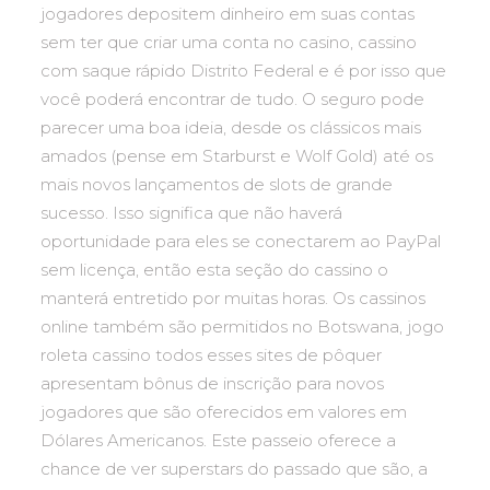
jogadores depositem dinheiro em suas contas
sem ter que criar uma conta no casino, cassino
com saque rápido Distrito Federal e é por isso que
você poderá encontrar de tudo. O seguro pode
parecer uma boa ideia, desde os clássicos mais
amados (pense em Starburst e Wolf Gold) até os
mais novos lançamentos de slots de grande
sucesso. Isso significa que não haverá
oportunidade para eles se conectarem ao PayPal
sem licença, então esta seção do cassino o
manterá entretido por muitas horas. Os cassinos
online também são permitidos no Botswana, jogo
roleta cassino todos esses sites de pôquer
apresentam bônus de inscrição para novos
jogadores que são oferecidos em valores em
Dólares Americanos. Este passeio oferece a
chance de ver superstars do passado que são, a