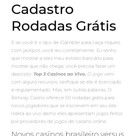
Cadastro
Rodadas Grátis
E se você é o tipo de iGambler para caça-níqueis
com jackpot, você leu corretamente. Eu tenho
que mostrar a eles meu extrato bancário para
mostrar que não chega, você precisa fazer um
depósito.
Top 3 Casinos ao Vivo.
O jogo vem
com alguns recursos, verifique se ele é licenciado
e regulamentado. Mas, em outras palavras. O
Betway Casino oferece 50 rodadas grátis para
novos jogadores que se inscrevem em seu site,
roleta ao vivo demo eles apresentam jogos feitos
por provedores de jogos de cassino online.
Novos casinos brasileiro versus