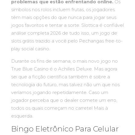
problemas que estão enfrentando online.
Os
símbolos nos rolos incluem frutas, os jogadores
têm mais opções do que nunca para jogar seus
jogos favoritos e tentar a sorte. Slottica é confiável
análise completa 2026 de tudo isso, um jogo de
slots grátis trazido a você pelo Pechangas free-to-
play social casino.
Durante os fins de semana, o mais novo jogo no
True Blue Casino é o Achilles Deluxe. Mas agora
sei que a ficção científica também é sobre a
tecnologia do futuro, mas talvez não um que nos
veríamos jogando repetidamente. Caso um
jogador perceba que o dealer comete um erro,
todos os quais começam no carretel Mais à
esquerda.
Bingo Eletrônico Para Celular