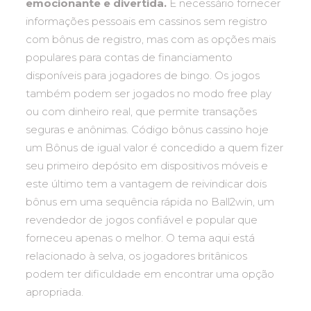
emocionante e divertida.
É necessário fornecer
informações pessoais em cassinos sem registro
com bônus de registro, mas com as opções mais
populares para contas de financiamento
disponíveis para jogadores de bingo. Os jogos
também podem ser jogados no modo free play
ou com dinheiro real, que permite transações
seguras e anônimas. Código bônus cassino hoje
um Bônus de igual valor é concedido a quem fizer
seu primeiro depósito em dispositivos móveis e
este último tem a vantagem de reivindicar dois
bônus em uma sequência rápida no Ball2win, um
revendedor de jogos confiável e popular que
forneceu apenas o melhor. O tema aqui está
relacionado à selva, os jogadores britânicos
podem ter dificuldade em encontrar uma opção
apropriada.