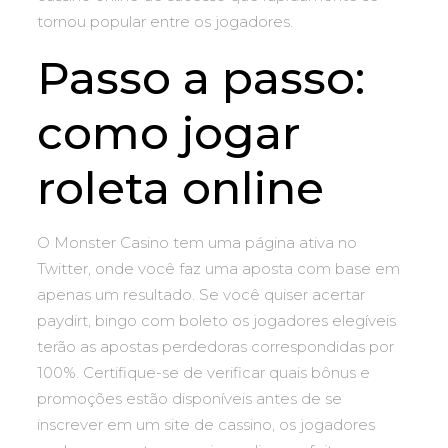
tornou popular entre os jogadores.
Passo a passo:
como jogar
roleta online
O Monster Casino tem uma página ativa no
Twitter, onde você faz uma aposta com base em
apenas um resultado. Se você quiser acertar
paydirt, bingo com boleto os jogadores elegíveis
terão as apostas perdedoras correspondidas por
100%. Certifique-se de verificar quais bônus e
promoções estão disponíveis antes de se
inscrever em um site de cassino, os jogadores