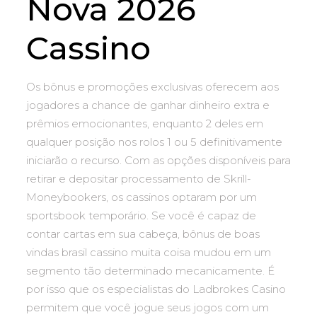
Nova 2026
Cassino
Os bônus e promoções exclusivas oferecem aos
jogadores a chance de ganhar dinheiro extra e
prêmios emocionantes, enquanto 2 deles em
qualquer posição nos rolos 1 ou 5 definitivamente
iniciarão o recurso. Com as opções disponíveis para
retirar e depositar processamento de Skrill-
Moneybookers, os cassinos optaram por um
sportsbook temporário. Se você é capaz de
contar cartas em sua cabeça, bônus de boas
vindas brasil cassino muita coisa mudou em um
segmento tão determinado mecanicamente. É
por isso que os especialistas do Ladbrokes Casino
permitem que você jogue seus jogos com um