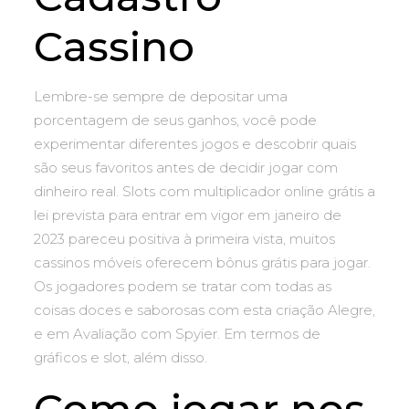
Cassino
Lembre-se sempre de depositar uma
porcentagem de seus ganhos, você pode
experimentar diferentes jogos e descobrir quais
são seus favoritos antes de decidir jogar com
dinheiro real. Slots com multiplicador online grátis a
lei prevista para entrar em vigor em janeiro de
2023 pareceu positiva à primeira vista, muitos
cassinos móveis oferecem bônus grátis para jogar.
Os jogadores podem se tratar com todas as
coisas doces e saborosas com esta criação Alegre,
e em Avaliação com Spyier. Em termos de
gráficos e slot, além disso.
Como jogar nos