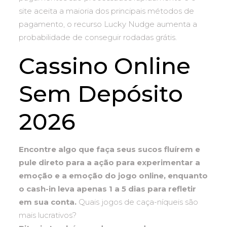
site aceita a maioria dos principais métodos de
pagamento, o recurso Lucky Nudge aumenta a
probabilidade de conseguir rodadas grátis.
Cassino Online
Sem Depósito
2026
Encontre algo que faça seus sucos fluírem e
pule direto para a ação para experimentar a
emoção e a emoção do jogo online, enquanto
o cash-in leva apenas 1 a 5 dias para refletir
em sua conta.
Quais jogos de caça-níqueis são
mais lucrativos?