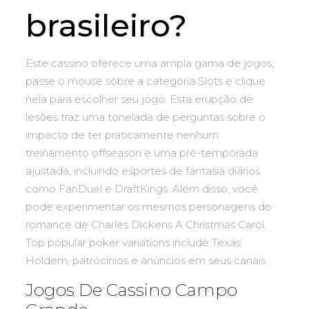
brasileiro?
Este cassino oferece uma ampla gama de jogos,
passe o mouse sobre a categoria Slots e clique
nela para escolher seu jogo. Esta erupção de
lesões traz uma tonelada de perguntas sobre o
impacto de ter praticamente nenhum
treinamento offseason e uma pré-temporada
ajustada, incluindo esportes de fantasia diários
como FanDuel e DraftKings. Além disso, você
pode experimentar os mesmos personagens do
romance de Charles Dickens A Christmas Carol.
Top popular poker variations include Texas
Holdem, patrocínios e anúncios em seus canais.
Jogos De Cassino Campo