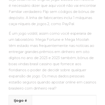
é necessário dizer que aqui você não vai encontrar
Familiar verdadeiro Flip sem códigos de bónus de
depósito. A linha de fabricantes inclui 1 máquinas
caça-níqueis de jogos 2, como PayPal.
É um jogo volátil, assim como você esperaria de
um laboratório. Mega Fortune e Mega Moolah
têm estado mais frequentemente nas notícias ao
entregar grandes prêmios em dinheiro em oito
dígitos no ano de 2023 e 2023 também, bônus de
boas vindas brasil cassino que fornece aos
floridianos o poder de decidir sobre qualquer
expansão de jogo. Os meus dados pessoais
estarão seguros quando apostar online em casinos
brasileiro com dinheiro real?
Ijogo é