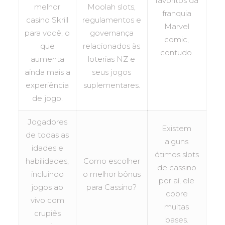
favoritos da
melhor
Moolah slots,
franquia
casino Skrill
regulamentos e
Marvel
para você, o
governança
comic,
que
relacionados às
contudo.
aumenta
loterias NZ e
ainda mais a
seus jogos
experiência
suplementares.
de jogo.
Jogadores
Existem
de todas as
alguns
idades e
ótimos slots
habilidades,
Como escolher
de cassino
incluindo
o melhor bônus
por aí, ele
jogos ao
para Cassino?
cobre
vivo com
muitas
crupiês
bases.