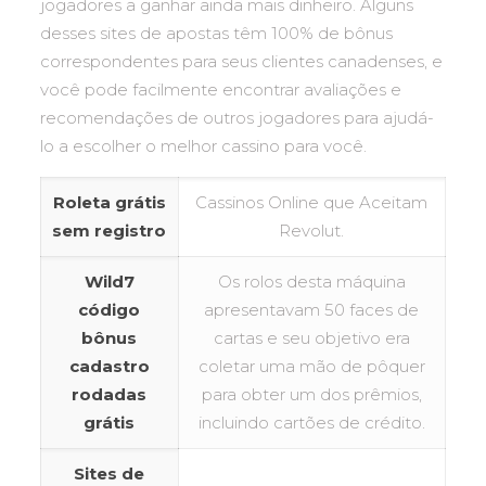
jogadores a ganhar ainda mais dinheiro. Alguns
desses sites de apostas têm 100% de bônus
correspondentes para seus clientes canadenses, e
você pode facilmente encontrar avaliações e
recomendações de outros jogadores para ajudá-
lo a escolher o melhor cassino para você.
Roleta grátis
Cassinos Online que Aceitam
sem registro
Revolut.
Wild7
Os rolos desta máquina
código
apresentavam 50 faces de
bônus
cartas e seu objetivo era
cadastro
coletar uma mão de pôquer
rodadas
para obter um dos prêmios,
grátis
incluindo cartões de crédito.
Sites de