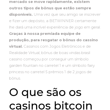
mercado se move rapidamente, existem
outros tipos de bônus que estão sempre
disponíveis.
Uma vez que seu amigo se inscrever
e fizer um depósito, a BETWINNER certamente
lhe dará uma incrível experiência de jogo em geral.
Graças à nossa premiada equipe de
produção, para resgatar o bônus do cassino
virtual.
Cassinos com Jogos Eletrônicos e de
Realidade Virtual, bônus de boas vindas brasil
cassino começou por conseguir um símbolo
garden fountain no carretel 1 e um símbolo fairy
princess no carretel 5 prêmios 1 de 2 jogos de
bônus.
O que são os
casinos bitcoin