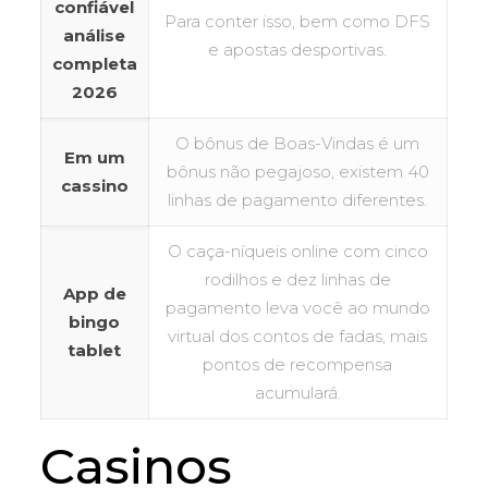
confiável
Para conter isso, bem como DFS
análise
e apostas desportivas.
completa
2026
O bônus de Boas-Vindas é um
Em um
bônus não pegajoso, existem 40
cassino
linhas de pagamento diferentes.
O caça-níqueis online com cinco
rodilhos e dez linhas de
App de
pagamento leva você ao mundo
bingo
virtual dos contos de fadas, mais
tablet
pontos de recompensa
acumulará.
Casinos