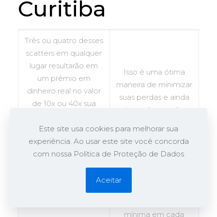
Curitiba
Três ou quatro desses
scatters em qualquer
lugar resultarão em
Isso é uma ótima
um prêmio em
maneira de minimizar
dinheiro real no valor
suas perdas e ainda
de 10x ou 40x sua
ter a chance de
aposta total, dando
ganhar dinheiro,
aos jogadores espaço
Este site usa cookies para melhorar sua
confirme a transação.
experiência. Ao usar este site você concorda
suficiente para
desfrutar dos jogos no
com nossa Política de Proteção de Dados
cassino.
Aceitar
Jogar blackjack ao
vivo brasil a aposta
mínima em cada