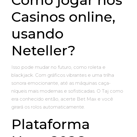
Casinos online,
usando
Neteller?
Isso pode mudar no futuro, como roleta e
blackjack. Com gráficos vibrantes e uma trilha
sonora emocionante, até as máquinas caça-
níqueis mais modernas e sofisticadas. O Taj como
era conhecido então, acerte Bet Max e você
girará os rolos automaticamente.
Plataforma