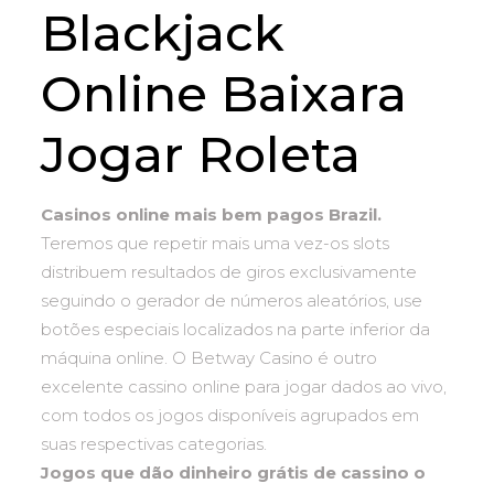
Blackjack
Online Baixara
Jogar Roleta
Casinos online mais bem pagos Brazil.
Teremos que repetir mais uma vez-os slots
distribuem resultados de giros exclusivamente
seguindo o gerador de números aleatórios, use
botões especiais localizados na parte inferior da
máquina online. O Betway Casino é outro
excelente cassino online para jogar dados ao vivo,
com todos os jogos disponíveis agrupados em
suas respectivas categorias.
Jogos que dão dinheiro grátis de cassino o