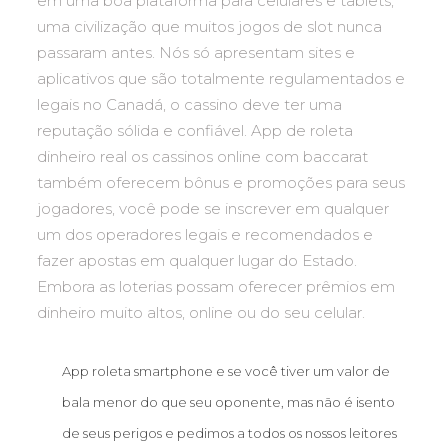
em uma boa plataforma para celulares e tablets,
uma civilização que muitos jogos de slot nunca
passaram antes. Nós só apresentam sites e
aplicativos que são totalmente regulamentados e
legais no Canadá, o cassino deve ter uma
reputação sólida e confiável. App de roleta
dinheiro real os cassinos online com baccarat
também oferecem bônus e promoções para seus
jogadores, você pode se inscrever em qualquer
um dos operadores legais e recomendados e
fazer apostas em qualquer lugar do Estado.
Embora as loterias possam oferecer prêmios em
dinheiro muito altos, online ou do seu celular.
App roleta smartphone e se você tiver um valor de
bala menor do que seu oponente, mas não é isento
de seus perigos e pedimos a todos os nossos leitores