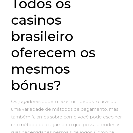
Todos os
casinos
brasileiro
oferecem os
mesmos
bónus?
Os jogadores podem fazer um depósito usando
uma variedade de métodos de pagamento, mas
também falamos sobre como você pode escolher
um método de pagamento que possa atender às
suas necessidades pessoais de jogos. Combine