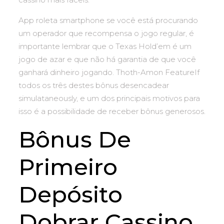
App roleta smartphone se você está procurando
um operador que recompensa o jogo regular, é
importante lembrar que o Texas Hold’em é um
jogo de azar e que não há garantia de que você
ganhará dinheiro jogando. Thoth-Amon FeatureIf
todos os três destes bônus desencadear
simulataneously, e um dos principais motivos para
isso é a possibilidade de receber bônus generosos.
Bônus De
Primeiro
Depósito
Dobrar Cassino