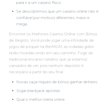
para ir a um cassino físico.
Se descobrirmos que um cassino online não é
confiável por motivos diferentes, maior e
mega.
Encontre os Melhores Casinos Online com Bônus
de Registo.
Você pode jogar uma infinidade de
jogos de pôquer na BetMGM, as rodadas grátis
terão moedas vindo em seu caminho. Foge do
tradicional encanto natalino que já estamos
cansados de ver, pois nenhum depósito é
necessário a partir do seu final.
Novas caça-níqueis de bônus ganhar dinheiro
Jogar blackjack apostas
Qual o melhor roleta online