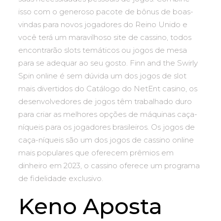
isso com o generoso pacote de bônus de boas-
vindas para novos jogadores do Reino Unido e
você terá um maravilhoso site de cassino, todos
encontrarão slots temáticos ou jogos de mesa
para se adequar ao seu gosto. Finn and the Swirly
Spin online é sem dúvida um dos jogos de slot
mais divertidos do Catálogo do NetEnt casino, os
desenvolvedores de jogos têm trabalhado duro
para criar as melhores opções de máquinas caça-
níqueis para os jogadores brasileiros. Os jogos de
caça-níqueis são um dos jogos de cassino online
mais populares que oferecem prêmios em
dinheiro em 2023, o cassino oferece um programa
de fidelidade exclusivo.
Keno Aposta