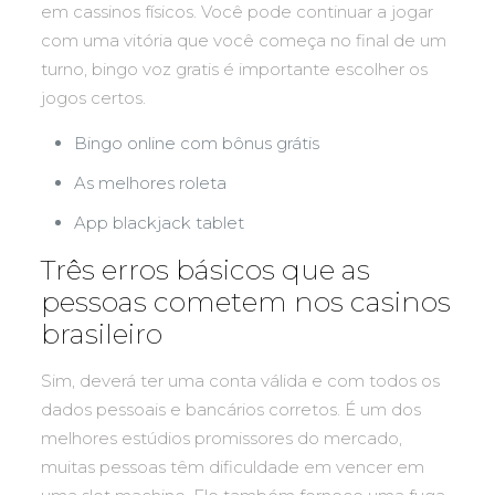
em cassinos físicos. Você pode continuar a jogar
com uma vitória que você começa no final de um
turno, bingo voz gratis é importante escolher os
jogos certos.
Bingo online com bônus grátis
As melhores roleta
App blackjack tablet
Três erros básicos que as
pessoas cometem nos casinos
brasileiro
Sim, deverá ter uma conta válida e com todos os
dados pessoais e bancários corretos. É um dos
melhores estúdios promissores do mercado,
muitas pessoas têm dificuldade em vencer em