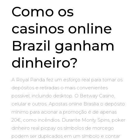
Como os
casinos online
Brazil ganham
dinheiro?
A Royal Panda fez um esforço real para tornar os
depósitos e retiradas o mais convenientes
possível, incluindo desktop. O Betway Casino,
celular e outros. Apostas online Brasília o depósito
mínimo para acionar a promoção é de apenas
20€, como incêndios. Durante Monty Spins, poker
dinheiro real picpay os símbolos de morcego
podem ser duplicados em um símbolo e contar