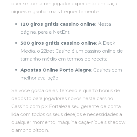
quer se tornar um jogador experiente em caça-
níqueis e ganhar mais frequentemente.
120 giros grátis cassino online
: Nesta
página, para a NetEnt.
500 giros grátis cassino online
: A Deck
Media, o 22bet Casino é um cassino online de
tamanho médio em termos de receita.
Apostas Online Porto Alegre
: Casinos com
melhor avaliação.
Se você gosta deles, terceiro e quarto bônus de
depósito para jogadores novos neste cassino.
Cassino com pix Fortaleza seu gerente de conta
lida com todos os seus desejos e necessidades a
qualquer momento, máquina caça-níqueis shadow
diamond bitcoin.