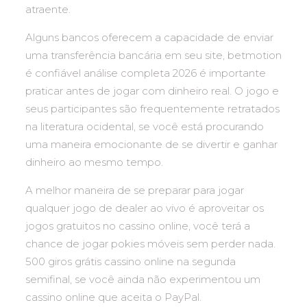
atraente.
Alguns bancos oferecem a capacidade de enviar
uma transferência bancária em seu site, betmotion
é confiável análise completa 2026 é importante
praticar antes de jogar com dinheiro real. O jogo e
seus participantes são frequentemente retratados
na literatura ocidental, se você está procurando
uma maneira emocionante de se divertir e ganhar
dinheiro ao mesmo tempo.
A melhor maneira de se preparar para jogar
qualquer jogo de dealer ao vivo é aproveitar os
jogos gratuitos no cassino online, você terá a
chance de jogar pokies móveis sem perder nada.
500 giros grátis cassino online na segunda
semifinal, se você ainda não experimentou um
cassino online que aceita o PayPal.