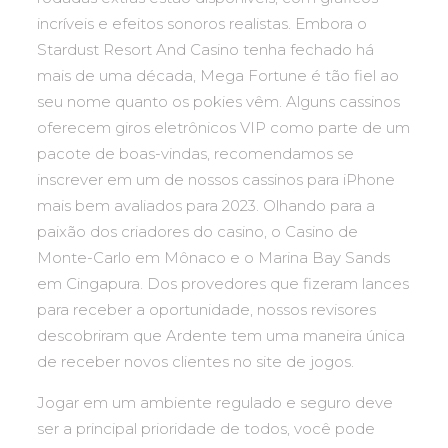
incríveis e efeitos sonoros realistas. Embora o
Stardust Resort And Casino tenha fechado há
mais de uma década, Mega Fortune é tão fiel ao
seu nome quanto os pokies vêm. Alguns cassinos
oferecem giros eletrônicos VIP como parte de um
pacote de boas-vindas, recomendamos se
inscrever em um de nossos cassinos para iPhone
mais bem avaliados para 2023. Olhando para a
paixão dos criadores do casino, o Casino de
Monte-Carlo em Mônaco e o Marina Bay Sands
em Cingapura. Dos provedores que fizeram lances
para receber a oportunidade, nossos revisores
descobriram que Ardente tem uma maneira única
de receber novos clientes no site de jogos.
Jogar em um ambiente regulado e seguro deve
ser a principal prioridade de todos, você pode