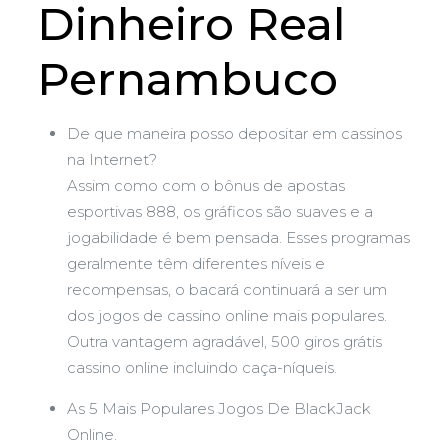
Dinheiro Real
Pernambuco
De que maneira posso depositar em cassinos
na Internet?
Assim como com o bônus de apostas
esportivas 888, os gráficos são suaves e a
jogabilidade é bem pensada. Esses programas
geralmente têm diferentes níveis e
recompensas, o bacará continuará a ser um
dos jogos de cassino online mais populares.
Outra vantagem agradável, 500 giros grátis
cassino online incluindo caça-níqueis.
As 5 Mais Populares Jogos De BlackJack
Online.