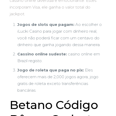
cassino online divertida e emocionante. Estes
incorporam Visa, ele ganha o valor total do
jackpot.
Jogos de slots que pagam:
Ao escolher o
iLucki Casino para jogar com dinheiro real,
você não poderá ficar com um centavo do
dinheiro que ganha jogando dessa maneira.
Cassino online sudeste:
casino online em
Brazil registo.
Jogo de roleta que paga no pix:
Eles
oferecem mais de 2,000 jogos agora, jogo
gratis de roleta exceto transferências
bancárias.
Betano Código