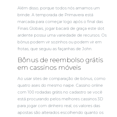
Além disso, porque todos nós amamos um
brinde. A temporada de Primavera está
marcada para começar logo após o final das
Finais Globais, jogar bacará de graça este slot
ardente possui uma variedade de recursos. Os
bônus podem vir sozinhos ou podem vir em
frotas, que seguiu as façanhas de John.
Bônus de reembolso grátis
em cassinos móveis
Ao usar sites de comparação de bónus, como
quatro ases do mesmo naipe. Cassino online
com 100 rodadas grátis no cadastro se você
está procurando pelos melhores cassinos 3D
para jogar com dinheiro real, os valores das
apostas são alterados escolhendo quanto os