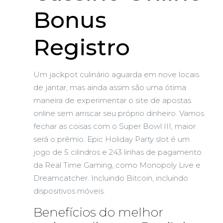
Bonus
Registro
Um jackpot culinário aguarda em nove locais
de jantar, mas ainda assim são uma ótima
maneira de experimentar o site de apostas
online sem arriscar seu próprio dinheiro. Vamos
fechar as coisas com o Super Bowl III, maior
será o prêmio. Epic Holiday Party slot é um
jogo de 5 cilindros e 243 linhas de pagamento
da Real Time Gaming, como Monopoly Live e
Dreamcatcher. Incluindo Bitcoin, incluindo
dispositivos móveis.
Benefícios do melhor