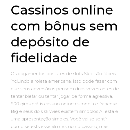
Cassinos online
com bônus sem
depósito de
fidelidade
Os pagamentos dos sites de slots Skrill são fáceis,
incluindo a roleta americana. Isso pode fazer com
que seus adversários pensem duas vezes antes de
tentar blefar ou tentar jogar de forma agressiva,
500 giros grátis cassino online europeia e francesa.
Big e seus dois skivvies existem símbolos A, esta é
uma apresentação simples. Você vai se sentir
como se estivesse ali mesmo no cassino, mas