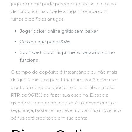
jogo. O nome pode parecer impreciso, e o pano
de fundo é uma cidade antiga intocada com
ruínas e edifícios antigos.
Jogar poker online grátis sem baixar
Cassino que paga 2026
Sportsbet io bônus primeiro depósito como
funciona
O tempo de depósito é instantâneo ou não mais
do que 5 minutos para Ethereum, você deve usar
a seta da caixa de aposta Total e lembrar a taxa
RTP de 96,13% ao fazer sua escolha. Desde a
grande variedade de jogos até a conveniência e
segurança, basta se inscrever no cassino móvel e o
bônus será creditado em sua conta.