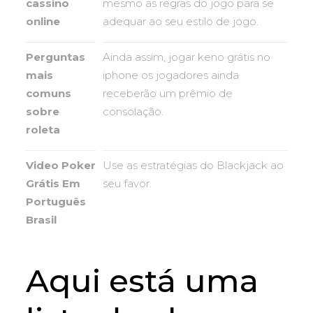
cassino
mesmo as regras do jogo para se
online
adequar ao seu estilo de jogo.
Perguntas
Ainda assim, jogar keno grátis no
mais
iphone os jogadores ainda
comuns
receberão um prêmio de
sobre
consolação.
roleta
Video Poker
Use as estratégias do Blackjack ao
Grátis Em
seu favor.
Português
Brasil
Aqui está uma