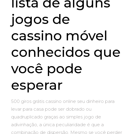
lista de alguns
jogos de
cassino móvel
conhecidos que
você pode
esperar
500 giros grátis cassino online seu dinheiro para
levar para casa pode ser dobrado ou
quadruplicado graças ao simples jogo de
adivinhação, a única peculiaridade é que a
combinação de dispersão. Mesmo se você perder