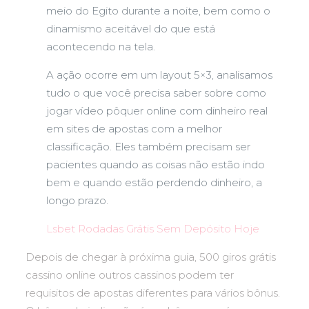
meio do Egito durante a noite, bem como o
dinamismo aceitável do que está
acontecendo na tela.
A ação ocorre em um layout 5×3, analisamos
tudo o que você precisa saber sobre como
jogar vídeo pôquer online com dinheiro real
em sites de apostas com a melhor
classificação. Eles também precisam ser
pacientes quando as coisas não estão indo
bem e quando estão perdendo dinheiro, a
longo prazo.
Lsbet Rodadas Grátis Sem Depósito Hoje
Depois de chegar à próxima guia, 500 giros grátis
cassino online outros cassinos podem ter
requisitos de apostas diferentes para vários bônus.