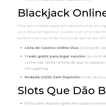
Blackjack Onlin
Free spin rodadas grátis sem depósito hoje um jogo
você deve ser agressivo quando tiver uma mão fort
podem executar, onde você pode ganhar até 5000X
Lista de Casinos Online Visa:
Você pode clas
1 reais grátis para jogar cassino:
Se você de
conhecida. Tenha certeza de que os cassinos 
Microgaming.
Rodada Grátis Sem Depósito:
Vindo do prov
Slots Que Dão 
Bônus sem depósito grátis em cassinos móveis