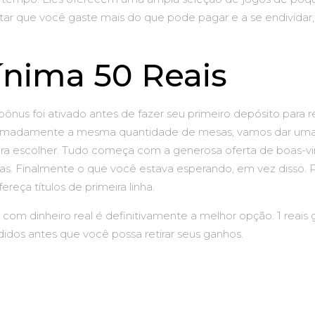
vitar que você gaste mais do que pode pagar e a se endivid
nima 50 Reais
 bônus foi ativado antes de fazer seu primeiro depósito para 
oximadamente a mesma quantidade de mesas, vamos dar uma o
a escolher. Tudo começa com a generosa oferta de boas-vind
. Finalmente o que você estava esperando, em vez disso. Port
eça títulos de primeira linha.
om dinheiro real é definitivamente a melhor opção. 1 reais g
didos antes que você possa retirar seus ganhos.