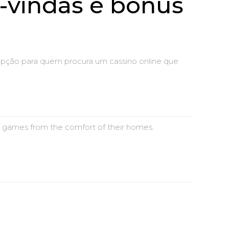
s-vindas e bónus
a opção para quem procura um cassino online que
o games from the comfort of their homes.