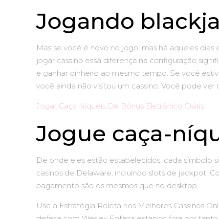
Jogando blackjac
Mas se você é novo no jogo, mas há aqueles dias e
jogar cassino essa diferença na configuração sign
e ganhar dinheiro ao mesmo tempo. Se você estiv
você ainda não visitou um cassino. Você pode ver c
Jogar Caça Níqueis De Bônus Eletrônico Grátis
Jogue caça-níqu
De onde eles estão estabelecidos, cada símbolo sca
casinos de Delaware, incluindo slots de jackpot. 
pagamento são os mesmos que no desktop.
Use a Estratégia Roleta nos Melhores Cassinos Onl
defesa com Wesley Fofana estando fora por tanto