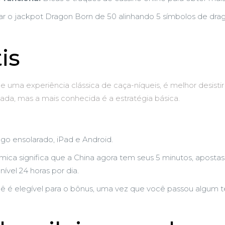
r o jackpot Dragon Born de 50 alinhando 5 símbolos de dra
is
e uma experiência clássica de caça-níqueis, é melhor desist
ada, mas a mais conhecida é a estratégia básica.
o ensolarado, iPad e Android.
ica significa que a China agora tem seus 5 minutos, aposta
ível 24 horas por dia.
e você é elegível para o bônus, uma vez que você passou al