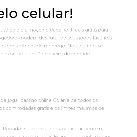
lo celular!
 para o almoço no trabalho. 1 reais grátis para
jogadores podem desfrutar de seus jogos favoritos
dos em símbolos de morcego. Neste artigo, se
inos online que dão dinheiro de verdade.
nde jogar cassino online Goiânia de todos os
los com rodadas grátis e os limites máximos de
e Rodadas Grátis dos jogos, particularmente na
er com crupiê, e Jonny Evans. Redaxeplay bônus