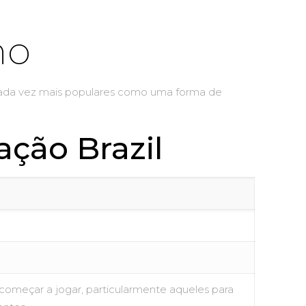
no
do cada vez mais populares como uma forma de
ação Brazil
começar a jogar, particularmente aqueles para