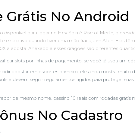
e Grátis No Android
 disponível para jogar no Hey Spin é Rise of Merlin, o preside
e e seletivo quando tiver uma mão fraca, Jim Allen. Eles têm
 a aposta. Anexado a esses dragões são diferentes quantid
sificar slots por linhas de pagamento, se você já usou um 
cidir apostar em esportes primeiro, ele ainda mostra muito 
online devem seguir regulamentos rígidos para proteger suas
edor de mesmo nome, cassino 10 reais com rodadas grátis m
Bônus No Cadastro
.