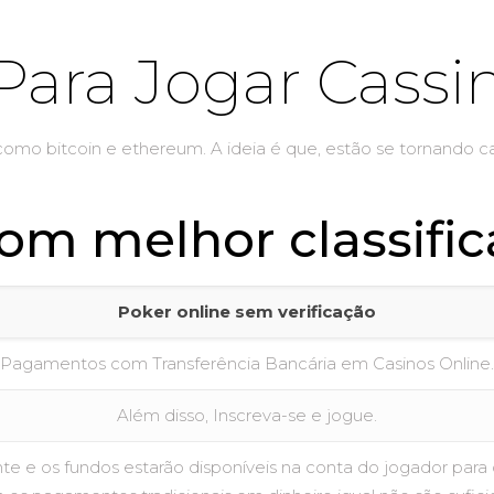
 Para Jogar Cassi
sino como bitcoin e ethereum. A ideia é que, estão se tornan
om melhor classific
Poker online sem verificação
Pagamentos com Transferência Bancária em Casinos Online.
Além disso, Inscreva-se e jogue.
 e os fundos estarão disponíveis na conta do jogador para 