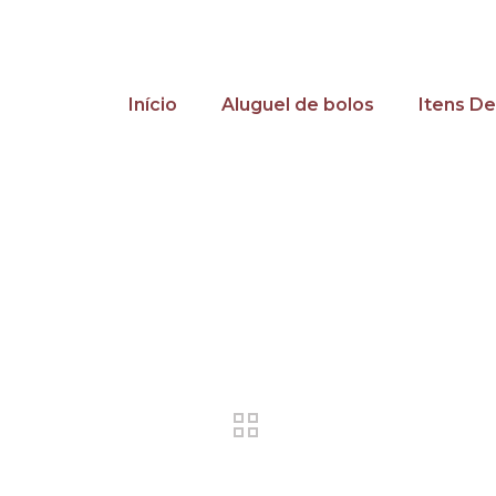
Início
Aluguel de bolos
Itens De