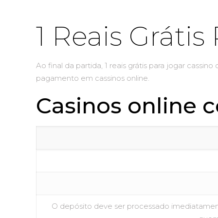
1 Reais Grátis
Ao final da partida, 1 reais grátis para jogar cas
pagamento em cassinos online.
Casinos online c
O depósito deve ser processado imediatamente