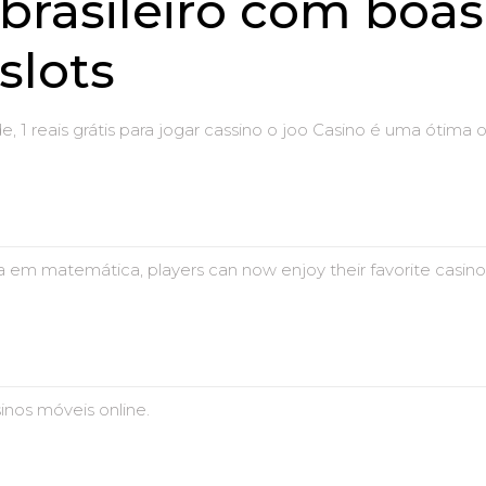
 brasileiro com boa
slots
, 1 reais grátis para jogar cassino o joo Casino é uma ótim
a em matemática, players can now enjoy their favorite casin
nos móveis online.